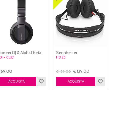
ioneer DJ & AlphaTheta
Sennheiser
DJ - CUE1
HD 25
 69,00
€ 139,00
€ 159,00