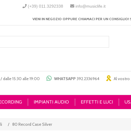
(+39) 011.3292338
info@musiclife.it
VIENI IN NEGOZIO OPPURE CHIAMACI PER UN CONSIGLIO! 
/ dalle 15:30 alle 19:00
WHATSAPP
392.2336964
Al vostro 
RECORDING
IMPIANTI AUDIO
EFFETTI E LUCI
US
li
/
80 Record Case Silver