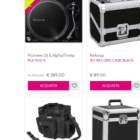
Pioneer DJ & AlphaTheta
Reloop
PLX 500 K
80 RECORD CASE BLACK
€ 389,00
€ 89,00
€ 399,00