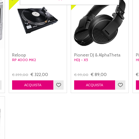
Reloop
Pioneer DJ & AlphaTheta
P
RP 4000 MK2
HDJ - X5
H
€ 322,00
€ 89,00
€
€ 399,00
€ 99,00