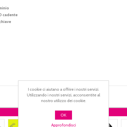
minio
50 cadente
 chiave
I cookie ci aiutano a offrire i nostri servizi.
Utilizzando i nostri servizi, acconsentite al
nostro utilizzo dei cookie.
TI POTREBBE INTERESSARE
OK
10%
19%
Approfondisci