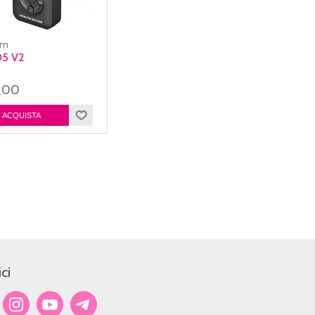
am
5 V2
9,00
ci