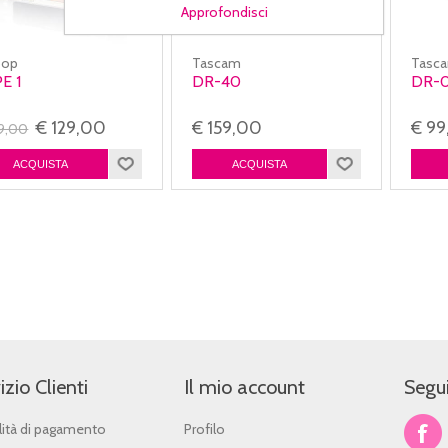
Approfondisci
oop
Tascam
Tasc
E 1
DR-40
DR-0
€ 129,00
€ 159,00
€ 9
49,00
izio Clienti
Il mio account
Segui
ità di pagamento
Profilo