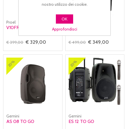
nostro utilizzo dei cookie.
OK
Proel
Proel
V10FREE
V12FREE
Approfondisci
€ 329,00
€ 349,00
€ 399,00
€ 499,00
20%
20%
Gemini
Gemini
AS 08 TO GO
ES 12 TO GO