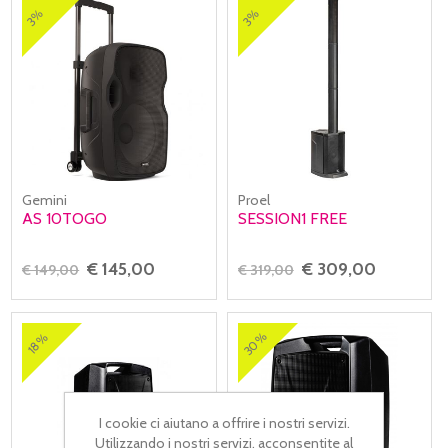
3%
3%
Gemini
Proel
AS 10TOGO
SESSION1 FREE
€ 145,00
€ 309,00
€ 149,00
€ 319,00
30%
18%
I cookie ci aiutano a offrire i nostri servizi.
Utilizzando i nostri servizi, acconsentite al