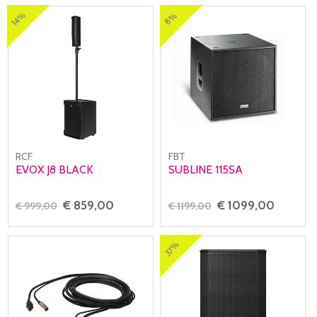
14%
8%
RCF
FBT
EVOX J8 BLACK
SUBLINE 115SA
€ 859,00
€ 1099,00
€ 999,00
€ 1199,00
37%