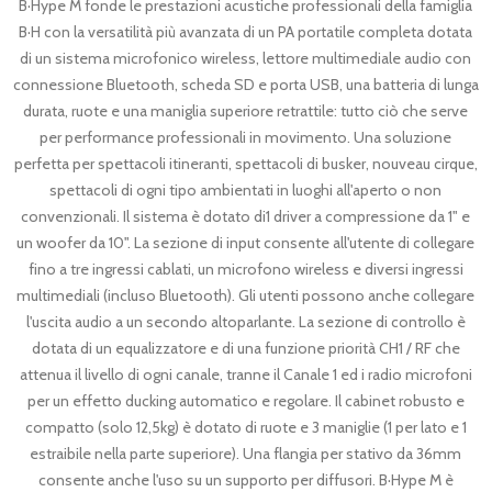
B·Hype M fonde le prestazioni acustiche professionali della famiglia
B·H con la versatilità più avanzata di un PA portatile completa dotata
di un sistema microfonico wireless, lettore multimediale audio con
connessione Bluetooth, scheda SD e porta USB, una batteria di lunga
durata, ruote e una maniglia superiore retrattile: tutto ciò che serve
per performance professionali in movimento. Una soluzione
perfetta per spettacoli itineranti, spettacoli di busker, nouveau cirque,
spettacoli di ogni tipo ambientati in luoghi all'aperto o non
convenzionali. Il sistema è dotato di1 driver a compressione da 1" e
un woofer da 10". La sezione di input consente all'utente di collegare
fino a tre ingressi cablati, un microfono wireless e diversi ingressi
multimediali (incluso Bluetooth). Gli utenti possono anche collegare
l'uscita audio a un secondo altoparlante. La sezione di controllo è
dotata di un equalizzatore e di una funzione priorità CH1 / RF che
attenua il livello di ogni canale, tranne il Canale 1 ed i radio microfoni
per un effetto ducking automatico e regolare. Il cabinet robusto e
compatto (solo 12,5kg) è dotato di ruote e 3 maniglie (1 per lato e 1
estraibile nella parte superiore). Una flangia per stativo da 36mm
consente anche l'uso su un supporto per diffusori. B·Hype M è