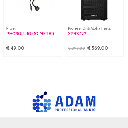
Proel
Pioneer DJ & AlphaTheta
PH080LU10 (10 METRI)
XPRS 122
€ 49,00
€ 569,00
€ 899,00