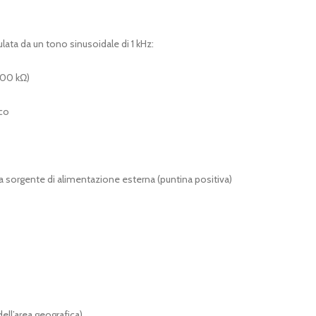
lata da un tono sinusoidale di 1 kHz:
100 kΩ)
ico
a sorgente di alimentazione esterna (puntina positiva)
ll’area geografica)