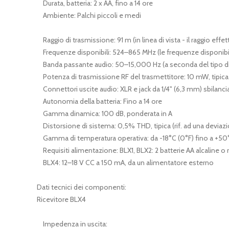
Durata, batteria: 2 x AA, fino a 14 ore
Ambiente: Palchi piccoli e medi
Raggio di trasmissione: 91 m (in linea di vista - il raggio eff
Frequenze disponibili: 524–865 MHz (le frequenze disponibili 
Banda passante audio: 50–15,000 Hz (a seconda del tipo d
Potenza di trasmissione RF del trasmettitore: 10 mW, tipica 
Connettori uscite audio: XLR e jack da 1/4" (6,3 mm) sbilanciat
Autonomia della batteria: Fino a 14 ore
Gamma dinamica: 100 dB, ponderata in A
Distorsione di sistema: 0,5% THD, tipica (rif. ad una deviazi
Gamma di temperatura operativa: da -18°C (0°F) fino a +50°
Requisiti alimentazione: BLX1, BLX2: 2 batterie AA alcaline o ri
BLX4: 12–18 V CC a 150 mA, da un alimentatore esterno
Dati tecnici dei componenti:
Ricevitore BLX4
Impedenza in uscita: