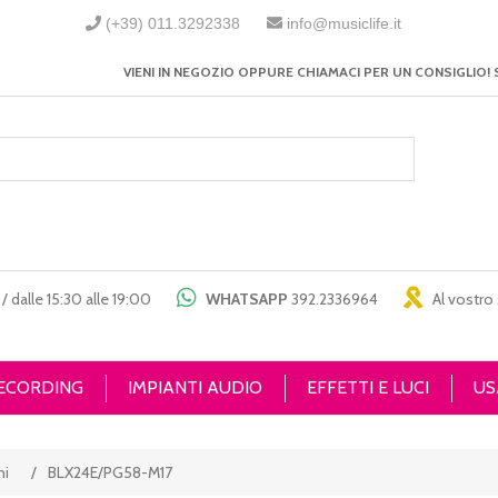
(+39) 011.3292338
info@musiclife.it
VIENI IN NEGOZIO OPPURE CHIAMACI PER UN CONSIGLIO! 
/ dalle 15:30 alle 19:00
WHATSAPP
392.2336964
Al vostro 
RECORDING
IMPIANTI AUDIO
EFFETTI E LUCI
US
ni
/
BLX24E/PG58-M17