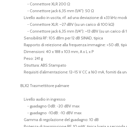
- Connettore XLR 200 Ω
- Connettore jack 6,35 mm (1/4"): 50 Ω
Livello audio in uscita, rif. ad una deviazione di ±33 kHz modu
- Connettore XLR: –27 dBV (su un carico di 100 kΩ)
- Connettore jack 6,35 mm (1/4"): –13 dBV (su un carico di 
Sensibilità RF: 105 dBm per 12 dB SINAD, tipica
Rapporto di reiezione alla frequenza immagine: >50 dB, tip
Dimensioni: 40 x 188 x 103 mm, A x L x P
Peso: 241 g
Struttura: ABS Stampato
Requisiti d’alimentazione: 12–15 V CC a 160 mA, forniti da un
BLX2 Trasmettitore palmare
Livello audio in ingresso
- guadagno 0dB: -20 dBV max
- guadagno -10dB: -10 dBV max
Gamma di regolazione del guadagno: 10 dB
Potenza di trasmissione RF: 10 mW, tipica (varia a seconda de