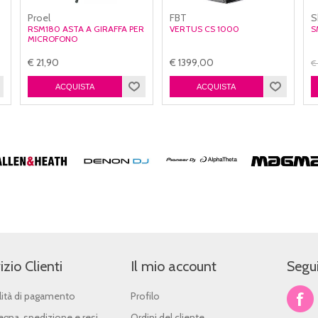
Proel
FBT
S
N
RSM180 ASTA A GIRAFFA PER
VERTUS CS 1000
S
MICROFONO
€ 21,90
€ 1399,00
€
izio Clienti
Il mio account
Segui
ità di pagamento
Profilo
gna, spedizione e resi
Ordini del cliente