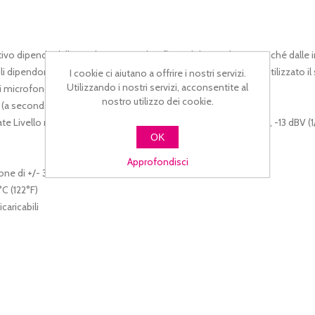
ettivo dipende dall’assorbimento e dai riflessi del segnale RF, nonché dalle
dipendono dalle normative applicabili nel paese in cui viene utilizzato il
I cookie ci aiutano a offrire i nostri servizi.
Utilizzando i nostri servizi, acconsentite al
i microfono)
nostro utilizzo dei cookie.
(a seconda dell’area geografica)
e Livello massimo in uscita: -27 dBV (XLR, livello microfonico), -13 dBV (1
OK
Approfondisci
one di +/- 38 kHz modulata da un tono sinusoidale di 1 kHz)
C (122°F)
caricabili