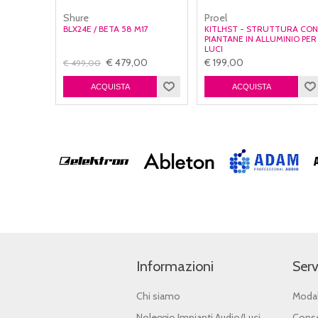
Shure
Proel
BLX24E / BETA 58 M17
KITLHST - STRUTTURA CO
PIANTANE IN ALLUMINIO PER
LUCI
€ 479,00
€ 199,00
€ 499,00
Informazioni
Serv
Chi siamo
Modal
Noleggio Impianti Audio/Luci
Conse