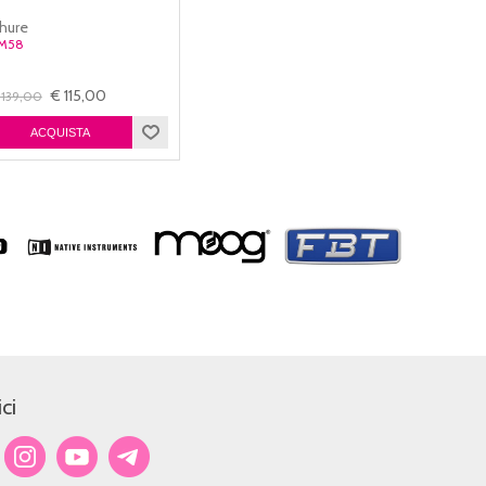
hure
M58
€ 115,00
 139,00
ci