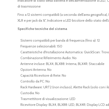
Indicatore di stato della batteria e dell'alimentazione a LED,
di trasmissione
Fino a 12 sistemi compatibili (a seconda dell'area geografica
XLR e per jack da ¼", Indicatore a LED bicolore dello stato dell
Specifiche tecniche del sistema
Sistemi compatibili per banda di frequenza (fino a): 12
Frequenze selezionabili: 150
Caratteristiche d'Installazione Automatica: QuickScan: Trova 
Combinazione Riferimento Audio: No
Antenne incluse: BLX4, BLX88: Interna, BLX4R: Staccabile
Opzioni Antenna: No
Capacità Ricevitore di Rete: No
Controllo da PC: No
Rack Hardware: URT2 (non incluso), Alette Rack (solo con i k
Custodia: No
Trasmettitore di visualizzazione: LED
Ricevitore Display: BLX4, BLX88: LED, BLX4R: Display LCD ad 