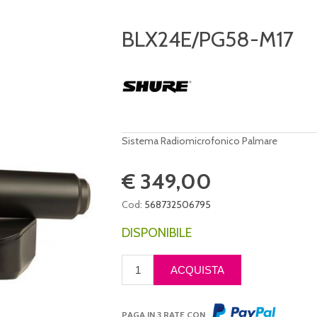
BLX24E/PG58-M17
Sistema Radiomicrofonico Palmare
€ 349,00
Cod:
568732506795
DISPONIBILE
PAGA IN 3 RATE CON