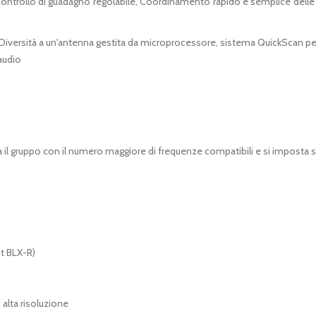
 Controllo di guadagno regolabile, Coordinamento rapido e semplice delle 
), Diversità a un'antenna gestita da microprocessore, sistema QuickScan pe
'audio
il gruppo con il numero maggiore di frequenze compatibili e si imposta su
it BLX-R)
alta risoluzione