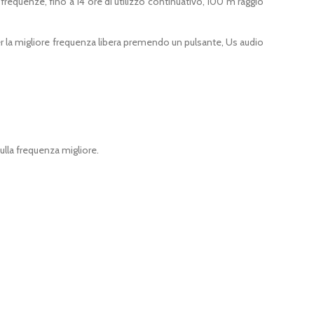
frequenze, fino a 14 ore di utilizzo continuativo, 100 m raggio
r la migliore
frequenza
libera premendo un pulsante, Us audio
lla frequenza migliore.