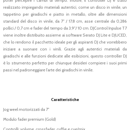
poter percepire i cambi di tempo. Inoltre, il controller DJ è stato
realizzato impiegando materiali autentici, come un disco in vinile, un
tappetino per giradischi e piatto in metallo, oltre alle dimensioni
standard del disco in vinile, da 7″ / 17,8 cm, asse centrale da 0,286
pollici / 0,7 cm e fader del tempo da 3,9″/ 10 cm. DJControl Inpulse T7
viene inoltre distribuito assieme ai software Serato DJ Lite e DJUCED,
che lo rendono il pacchetto ideale per gli aspiranti DJ che vorrebbero
iniziare a suonare con i vinili. Grazie agli autentici materiali da
giradischi e alle funzioni dedicate alle esibizioni, questo controller DJ
è lo strumento perfetto per chiunque desideri compiere i suoi primi
passi nel padroneggiare l’arte dei giradischi in vinile.
Caratteristiche
Jog weel motorizzati da 7"
Modulo fader premium (Gold)
Controlli: volume, crossfader, cuffie e cue/mix