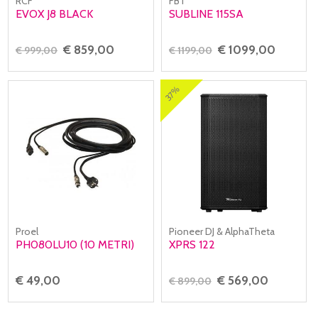
RCF
FBT
EVOX J8 BLACK
SUBLINE 115SA
€ 859,00
€ 1099,00
€ 999,00
€ 1199,00
37%
Proel
Pioneer DJ & AlphaTheta
PH080LU10 (10 METRI)
XPRS 122
€ 49,00
€ 569,00
€ 899,00