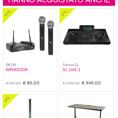
40%
27%
EIKON
Denon Dj
WM300DM
SC LIVE 2
€ 89,00
€ 949,00
€ 149,00
€ 1299,00
37%