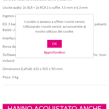
Uscite audio: 2x XLR + 2x RCA 2 x cuffie: 3,5 mm e 6,3 mm
Ingressi audio: 1x microfono (jack bilanciato da 6,3 mm)
I cookie ci aiutano a offrire i nostri servizi.
EQ 3 bande, Filtro, 2×3 FX, 2 paddle, manopola di comando, pulsanti
Utilizzando i nostri servizi, acconsentite al
Battiti -/+
nostro utilizzo dei cookie.
Interfaccia audio: 44,1kHz/24 bit
OK
Borsa da trasporto inclusa
Approfondisci
Software compatibili: DJUCED, Serato DJ Lite, Serato DJ Pro (non
incluso)
Dimensioni (LxPxA): 652 x 350 x 90 mm
Peso: 5 Kg
HANNO ACQUISTATO ANCHE