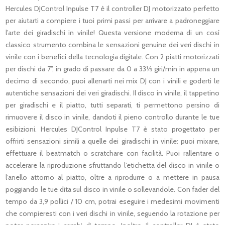
Hercules DJControl Inpulse T7 è il controller DJ motorizzato perfetto
per aiutarti a compiere i tuoi primi passi per arrivare a padroneggiare
l’arte dei giradischi in vinile! Questa versione moderna di un così
classico strumento combina le sensazioni genuine dei veri dischi in
vinile con i benefici della tecnologia digitale. Con 2 piatti motorizzati
per dischi da 7”, in grado di passare da 0 a 33⅓ giri/min in appena un
decimo di secondo, puoi allenarti nei mix DJ con i vinili e goderti le
autentiche sensazioni dei veri giradischi. Il disco in vinile, il tappetino
per giradischi e il piatto, tutti separati, ti permettono persino di
rimuovere il disco in vinile, dandoti il pieno controllo durante le tue
esibizioni. Hercules DJControl Inpulse T7 è stato progettato per
offrirti sensazioni simili a quelle dei giradischi in vinile: puoi mixare,
effettuare il beatmatch o scratchare con facilità. Puoi rallentare o
accelerare la riproduzione sfruttando l’etichetta del disco in vinile o
l’anello attorno al piatto, oltre a riprodurre o a mettere in pausa
poggiando le tue dita sul disco in vinile o sollevandole. Con fader del
tempo da 3,9 pollici / 10 cm, potrai eseguire i medesimi movimenti
che compieresti con i veri dischi in vinile, seguendo la rotazione per