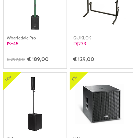
Wharfedale Pro
QUIKLOK
IS-48
DJ233
€ 189,00
€ 129,00
€ 299,00
14%
8%