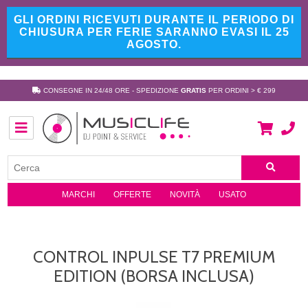
GLI ORDINI RICEVUTI DURANTE IL PERIODO DI
CHIUSURA PER FERIE SARANNO EVASI IL 25
AGOSTO.
CONSEGNE IN 24/48 ORE - SPEDIZIONE
GRATIS
PER ORDINI > € 299
MARCHI
OFFERTE
NOVITÀ
USATO
CONTROL INPULSE T7 PREMIUM
EDITION (BORSA INCLUSA)