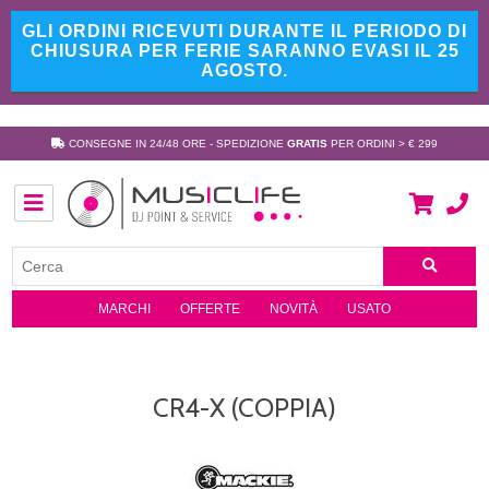
GLI ORDINI RICEVUTI DURANTE IL PERIODO DI
CHIUSURA PER FERIE SARANNO EVASI IL 25
AGOSTO.
CONSEGNE IN 24/48 ORE - SPEDIZIONE
GRATIS
PER ORDINI > € 299
MARCHI
OFFERTE
NOVITÀ
USATO
CR4-X (COPPIA)