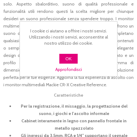
solo. Aspetto sbalorditivo, suono di qualità professionale e
funzionalità utili rendono questi la scelta migliore per chiunque
desideri un suono professionale senza spendere troppo. I monitor
multimediali della serie CR Creative Reference Multimedia offrono un
I cookie ci aiutano a offrire i nostri servizi.
suono di qualità professionale con abbellimenti che completano
Utilizzando i nostri servizi, acconsentite al
qualsiasi scrivania sia che tu stia creando musica, creando contenuti
nostro utilizzo dei cookie.
o semplicemente rilassandoti con i tuoi brani preferiti. L'elegante
design dei CR-X presenta un pannello di metallo spazzolato e un
OK
profilo che si distingue. Disponibile in una vasta gamma di
Approfondisci
dimensioni da 3" a 8"più un subwoofer da 8", CR-X ha la soluzione
perfetta per le tue esigenze. Aggiorna la tua esperienza di ascolto con
i monitor multimediali Mackie CR-X Creative Reference.
Caratteristiche
Per la registrazione, il missaggio, la progettazione del
suono, i giochi e l'ascolto informale
Cabinet interamente in legno con pannello frontale in
metallo spazzolato
Gli ingressi da 3,5mm, RCA e 1/4" supportano il segnale