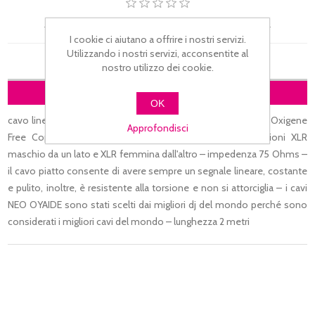
Si tratta della prima recensione per questo prodotto
I cookie ci aiutano a offrire i nostri servizi.
Utilizzando i nostri servizi, acconsentite al
nostro utilizzo dei cookie.
DESCRIZIONE
OK
cavo linea bilanciato in classe B con conduttori silver plated Oxigene
Approfondisci
Free Copper e connettori placcati oro 24 K – terminazioni XLR
maschio da un lato e XLR femmina dall'altro – impedenza 75 Ohms –
il cavo piatto consente di avere sempre un segnale lineare, costante
e pulito, inoltre, è resistente alla torsione e non si attorciglia – i cavi
NEO OYAIDE sono stati scelti dai migliori dj del mondo perché sono
considerati i migliori cavi del mondo – lunghezza 2 metri