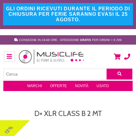
GLI ORDINI RICEVUTI DURANTE IL PERIODO DI
CHIUSURA PER FERIE SARANNO EVASI IL 25
AGOSTO.
CONSEGNE IN 24/48 ORE - SPEDIZIONE
GRATIS
PER ORDINI > € 299
MARCHI
OFFERTE
NOVITÀ
USATO
D+ XLR CLASS B 2 MT
15%