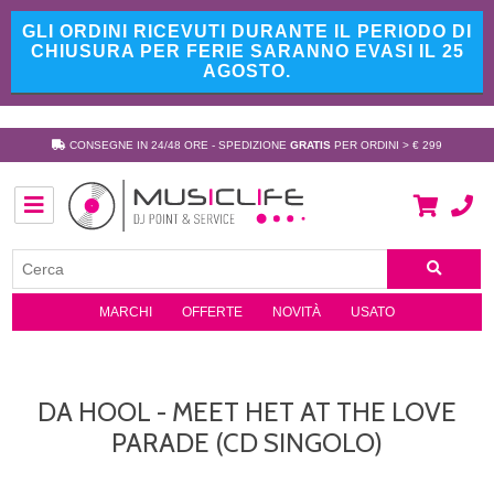
GLI ORDINI RICEVUTI DURANTE IL PERIODO DI
CHIUSURA PER FERIE SARANNO EVASI IL 25
AGOSTO.
CONSEGNE IN 24/48 ORE - SPEDIZIONE
GRATIS
PER ORDINI > € 299
MARCHI
OFFERTE
NOVITÀ
USATO
DA HOOL - MEET HET AT THE LOVE
PARADE (CD SINGOLO)