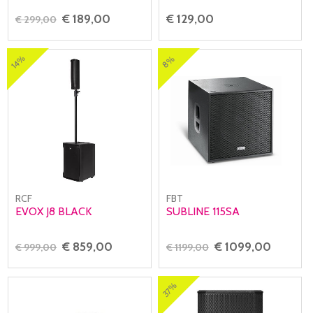
€ 189,00
€ 129,00
€ 299,00
14%
8%
RCF
FBT
EVOX J8 BLACK
SUBLINE 115SA
€ 859,00
€ 1099,00
€ 999,00
€ 1199,00
37%