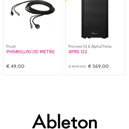
Proel
Pioneer DJ & AlphaTheta
PH080LU10 (10 METRI)
XPRS 122
€ 49,00
€ 569,00
€ 899,00