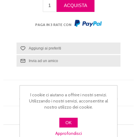
PAGA IN 3 RATE CON
I cookie ci aiutano a offrire i nostri servizi.
Si tratta della prima recensione per questo prodotto
Utilizzando i nostri servizi, acconsentite al
nostro utilizzo dei cookie.
OK
Approfondisci