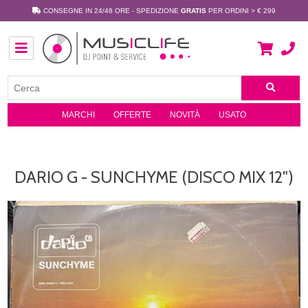
CONSEGNE IN 24/48 ORE - SPEDIZIONE
GRATIS
PER ORDINI > € 299
MARCHI
OFFERTE
NOVITÀ
USATO
DARIO G - SUNCHYME (DISCO MIX 12")