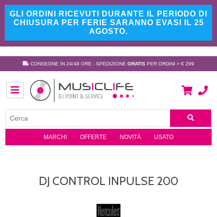
GLI ORDINI RICEVUTI DURANTE IL PERIODO DI
CHIUSURA PER FERIE SARANNO EVASI IL 25
AGOSTO.
CONSEGNE IN 24/48 ORE - SPEDIZIONE
GRATIS
PER ORDINI > € 299
MARCHI
OFFERTE
NOVITÀ
USATO
DJ CONTROL INPULSE 200