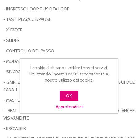
- INGRESSO LOOP E USCITA LOOP
- TASTI PLAY/CUE/PAUSE
- X-FADER
- SLIDER
- CONTROLLO DEL PASSO
- MODALITÀ GRAFFIO
I cookie ci aiutano a offrire i nostri servizi.
- SINCRONIZZAZIONE AUTOMIX
Utilizzando i nostri servizi, acconsentite al
nostro utilizzo dei cookie.
- GAIN, ED EQUALIZZATORE REGOLAZIONE FILTRI SEPARATI SUI DUE
CANALI
OK
- MASTER GENERALE
Approfondisci
- BEAT MATCH GUIDE PER SINCRONIZZARE LA BATTUTA ANCHE
VISIVAMENTE
- BROWSER