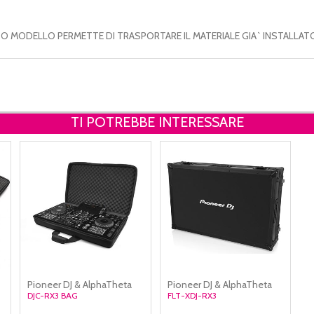
O MODELLO PERMETTE DI TRASPORTARE IL MATERIALE GIA` INSTALLATO
TI POTREBBE INTERESSARE
Pioneer DJ & AlphaTheta
Pioneer DJ & AlphaTheta
DJC-RX3 BAG
FLT-XDJ-RX3