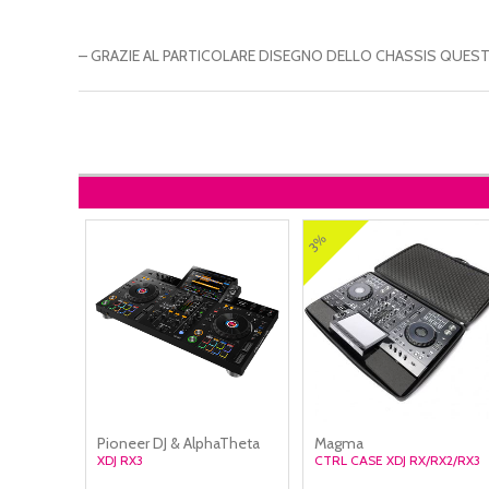
– GRAZIE AL PARTICOLARE DISEGNO DELLO CHASSIS QUEST
3%
Pioneer DJ & AlphaTheta
Magma
XDJ RX3
CTRL CASE XDJ RX/RX2/RX3