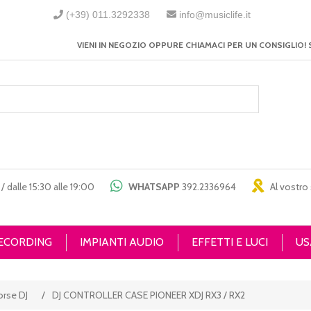
(+39) 011.3292338
info@musiclife.it
VIENI IN NEGOZIO OPPURE CHIAMACI PER UN CONSIGLIO! 
/ dalle 15:30 alle 19:00
WHATSAPP
392.2336964
Al vostro 
RECORDING
IMPIANTI AUDIO
EFFETTI E LUCI
US
orse DJ
/
DJ CONTROLLER CASE PIONEER XDJ RX3 / RX2