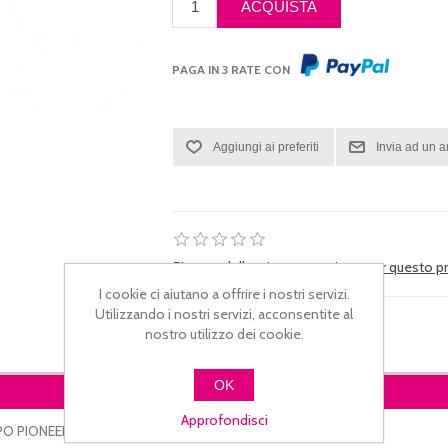
PAGA IN 3 RATE CON
Si tratta della prima recensione per questo 
I cookie ci aiutano a offrire i nostri servizi.
Utilizzando i nostri servizi, acconsentite al
nostro utilizzo dei cookie.
OK
DESCRIZIONE
Approfondisci
PIONEER XDJ RX3 / XDJ RX2 /XDJ RX