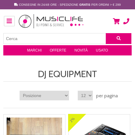
CONSEGNE IN 24/48 ORE - SPEDIZIONE
GRATIS
PER ORDINI > € 299
MARCHI
OFFERTE
NOVITÀ
USATO
DJ EQUIPMENT
per pagina
2%