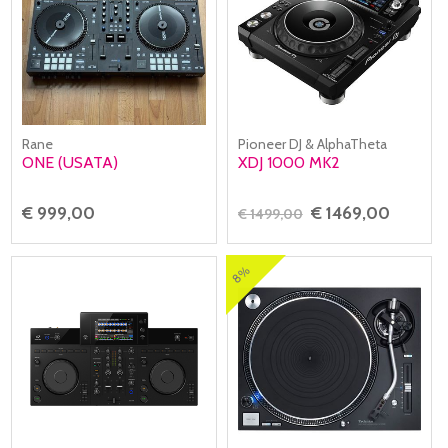
Rane
Pioneer DJ & AlphaTheta
ONE (USATA)
XDJ 1000 MK2
€ 999,00
€ 1469,00
€ 1499,00
8%