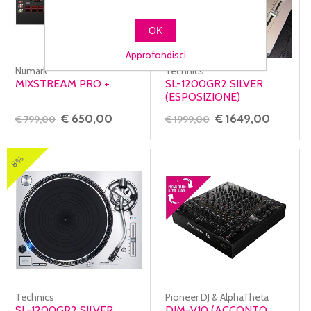
OK
Approfondisci
Numark
Technics
MIXSTREAM PRO +
SL-1200GR2 SILVER
(ESPOSIZIONE)
€ 650,00
€ 1649,00
€ 799,00
€ 1999,00
8%
Technics
Pioneer DJ & AlphaTheta
SL-1200GR2 SILVER
DJM-V10 (ACCONTO