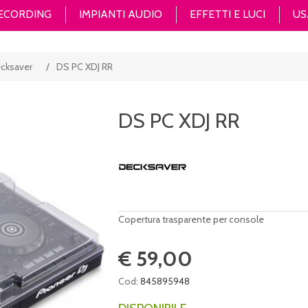
RECORDING
IMPIANTI AUDIO
EFFETTI E LUCI
US
ecksaver
/
DS PC XDJ RR
DS PC XDJ RR
Copertura trasparente per console
€ 59,00
Cod:
845895948