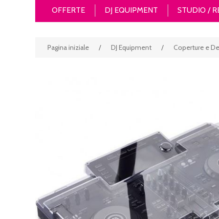
OFFERTE
DJ EQUIPMENT
STUDIO / 
Pagina iniziale
/
DJ Equipment
/
Coperture e D