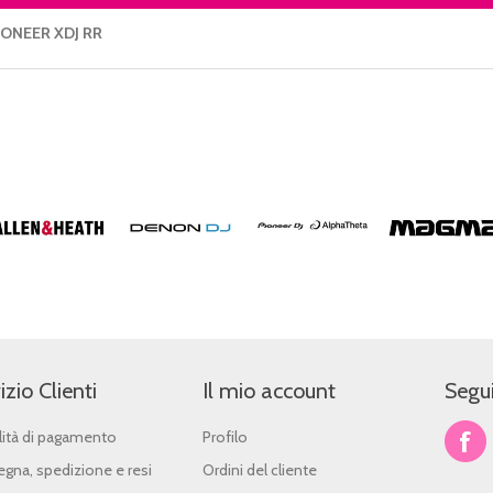
IONEER XDJ RR
izio Clienti
Il mio account
Segui
ità di pagamento
Profilo
gna, spedizione e resi
Ordini del cliente