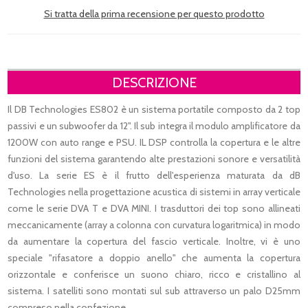
Si tratta della prima recensione per questo prodotto
DESCRIZIONE
Il DB Technologies ES802 è un sistema portatile composto da 2 top
passivi e un subwoofer da 12". Il sub integra il modulo amplificatore da
1200W con auto range e PSU. IL DSP controlla la copertura e le altre
funzioni del sistema garantendo alte prestazioni sonore e versatilità
d'uso. La serie ES è il frutto dell'esperienza maturata da dB
Technologies nella progettazione acustica di sistemi in array verticale
come le serie DVA T e DVA MINI. I trasduttori dei top sono allineati
meccanicamente (array a colonna con curvatura logaritmica) in modo
da aumentare la copertura del fascio verticale. Inoltre, vi è uno
speciale "rifasatore a doppio anello" che aumenta la copertura
orizzontale e conferisce un suono chiaro, ricco e cristallino al
sistema. I satelliti sono montati sul sub attraverso un palo D25mm
compreso nella confezione.