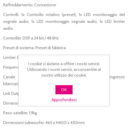
Raffreddamento: Convezione
Controlli: 1x Controllo rotativo (preset), 1x LED monitoraggio del
segnale audio, 1x LED monitoraggio segnale audio, 1x LED limiter
audio
Controller: DSP a 24 bit / 48 kHz
Preset di sistema: Preset di fabbrica
Limiter: Dual attivo, picco, RMS, termico
I cookie ci aiutano a offrire i nostri servizi.
Frequenza di crossover LF-MF: 210Hz
Utilizzando i nostri servizi, acconsentite al
nostro utilizzo dei cookie.
Canale Mic / Instrument: 1x Combo (Jack/XLR) ingresso
bilanciato/sbilanciato
OK
Link Output: 1x XLR balanciato
Approfondisci
Dimensioni satellite: 95 x H360 x 137mm
Peso satellite: 1,9kg
Dimensioni subwoofer: 465 x H400 x 430mm