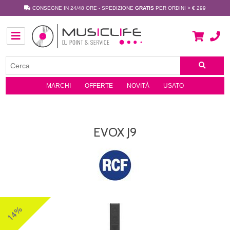
CONSEGNE IN 24/48 ORE - SPEDIZIONE
GRATIS
PER ORDINI > € 299
MARCHI
OFFERTE
NOVITÀ
USATO
EVOX J9
14%