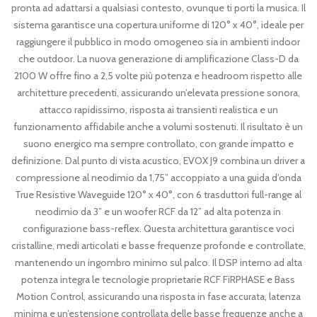
pronta ad adattarsi a qualsiasi contesto, ovunque ti porti la musica. Il
sistema garantisce una copertura uniforme di 120° x 40°, ideale per
raggiungere il pubblico in modo omogeneo sia in ambienti indoor
che outdoor. La nuova generazione di amplificazione Class-D da
2100 W offre fino a 2,5 volte più potenza e headroom rispetto alle
architetture precedenti, assicurando un’elevata pressione sonora,
attacco rapidissimo, risposta ai transienti realistica e un
funzionamento affidabile anche a volumi sostenuti. Il risultato è un
suono energico ma sempre controllato, con grande impatto e
definizione. Dal punto di vista acustico, EVOX J9 combina un driver a
compressione al neodimio da 1,75” accoppiato a una guida d’onda
True Resistive Waveguide 120° x 40°, con 6 trasduttori full-range al
neodimio da 3” e un woofer RCF da 12” ad alta potenza in
configurazione bass-reflex. Questa architettura garantisce voci
cristalline, medi articolati e basse frequenze profonde e controllate,
mantenendo un ingombro minimo sul palco. Il DSP interno ad alta
potenza integra le tecnologie proprietarie RCF FiRPHASE e Bass
Motion Control, assicurando una risposta in fase accurata, latenza
minima e un’estensione controllata delle basse frequenze anche a