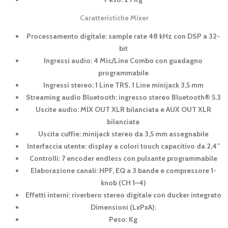
Caratteristiche Mixer
Processamento digitale: sample rate 48 kHz con DSP a 32-
bit
Ingressi audio: 4 Mic/Line Combo con guadagno
programmabile
Ingressi stereo: 1 Line TRS, 1 Line minijack 3,5 mm
Streaming audio Bluetooth: ingresso stereo Bluetooth® 5.3
Uscite audio: MIX OUT XLR bilanciata e AUX OUT XLR
bilanciata
Uscita cuffie: minijack stereo da 3,5 mm assegnabile
Interfaccia utente: display a colori touch capacitivo da 2,4”
Controlli: 7 encoder endless con pulsante programmabile
Elaborazione canali: HPF, EQ a 3 bande e compressore 1-
knob (CH 1–4)
Effetti interni: riverbero stereo digitale con ducker integrato
Dimensioni (LxPxA):
Peso: Kg