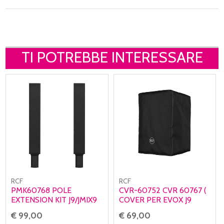
TI POTREBBE INTERESSARE
RCF
RCF
PMK60768 POLE
CVR-60752 CVR 60767 (
EXTENSION KIT J9/JMIX9
COVER PER EVOX J9
BLACK
JMIX9 J11)
€ 99,00
€ 69,00