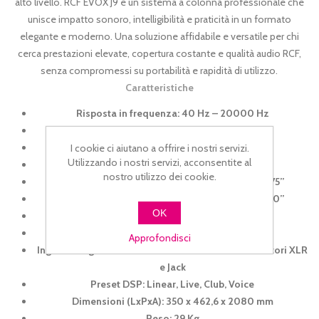
alto livello. RCF EVOX J9 è un sistema a colonna professionale che
unisce impatto sonoro, intelligibilità e praticità in un formato
elegante e moderno. Una soluzione affidabile e versatile per chi
cerca prestazioni elevate, copertura costante e qualità audio RCF,
senza compromessi su portabilità e rapidità di utilizzo.
Caratteristiche
Risposta in frequenza: 40 Hz – 20000 Hz
SPL Max @ 1 m: 130dB
Angolo di copertura orizzontale: 120°
I cookie ci aiutano a offrire i nostri servizi.
Utilizzando i nostri servizi, acconsentite al
Angolo di copertura verticale: 40°
nostro utilizzo dei cookie.
Driver a compressione: 0.75’’ neo, bobina da 1.75’’
Trasduttori fullrange: 6 x 3.0’’ neo, bobina da 1.0’’
OK
Woofer: 12’’ con bobina da 2.5’’
Potenza totale: 2100 W Peak Peak
Approfondisci
Ingressi: segnale bilanciato/sbilanciato con connettori XLR
e Jack
Preset DSP: Linear, Live, Club, Voice
Dimensioni (LxPxA): 350 x 462,6 x 2080 mm
Peso: 29 Kg