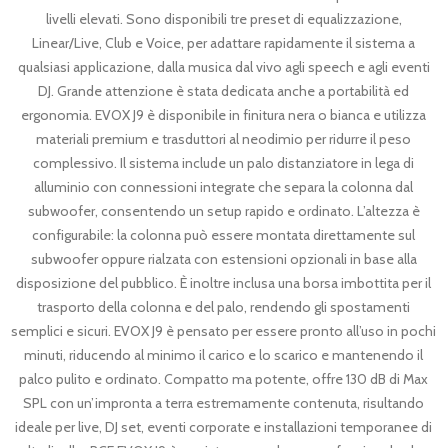
livelli elevati. Sono disponibili tre preset di equalizzazione,
Linear/Live, Club e Voice, per adattare rapidamente il sistema a
qualsiasi applicazione, dalla musica dal vivo agli speech e agli eventi
DJ. Grande attenzione è stata dedicata anche a portabilità ed
ergonomia. EVOX J9 è disponibile in finitura nera o bianca e utilizza
materiali premium e trasduttori al neodimio per ridurre il peso
complessivo. Il sistema include un palo distanziatore in lega di
alluminio con connessioni integrate che separa la colonna dal
subwoofer, consentendo un setup rapido e ordinato. L’altezza è
configurabile: la colonna può essere montata direttamente sul
subwoofer oppure rialzata con estensioni opzionali in base alla
disposizione del pubblico. È inoltre inclusa una borsa imbottita per il
trasporto della colonna e del palo, rendendo gli spostamenti
semplici e sicuri. EVOX J9 è pensato per essere pronto all’uso in pochi
minuti, riducendo al minimo il carico e lo scarico e mantenendo il
palco pulito e ordinato. Compatto ma potente, offre 130 dB di Max
SPL con un’impronta a terra estremamente contenuta, risultando
ideale per live, DJ set, eventi corporate e installazioni temporanee di