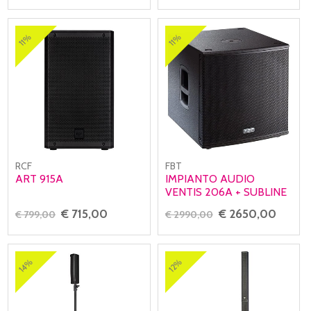
11%
11%
RCF
FBT
ART 915A
IMPIANTO AUDIO
VENTIS 206A + SUBLINE
115SA
€ 715,00
€ 2650,00
€ 799,00
€ 2990,00
14%
12%