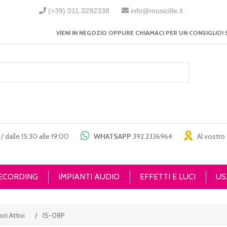
(+39) 011.3292338
info@musiclife.it
VIENI IN NEGOZIO OPPURE CHIAMACI PER UN CONSIGLIO! 
/ dalle 15:30 alle 19:00
WHATSAPP
392.2336964
Al vostro 
RECORDING
IMPIANTI AUDIO
EFFETTI E LUCI
US
ri Attivi
/
IS-08P