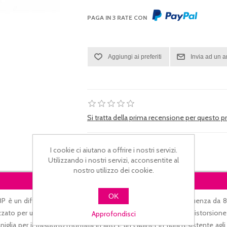
PAGA IN 3 RATE CON
Si tratta della prima recensione per questo 
I cookie ci aiutano a offrire i nostri servizi.
Utilizzando i nostri servizi, acconsentite al
nostro utilizzo dei cookie.
DESCRIZIONE
OK
P è un diffusore PA full-range a 2 vie con driver a bassa frequenza da 
ato per un suono profondo, ricco e stereofonico con una distorsione a
Approfondisci
iglia per il trasporto montata in alto e un cabinet in fibra resistente agli 