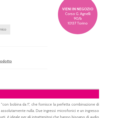
VIENI IN NEGOZIO
Corso G. Agnelli
90/b
10137 Torino
prodotto
8 "con bobina da 1", che fornisce la perfetta combinazione di
ssolutamente nulla. Due ingressi microfonici e un ingresso
urti, è ideale per gli intrattenitori che hanno bisogno di audio