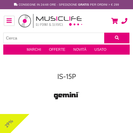
CONSEGNE IN 24/48 ORE - SPEDIZIONE
GRATIS
PER ORDINI > € 299
MARCHI
OFFERTE
NOVITÀ
USATO
IS-15P
29%