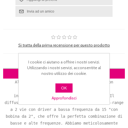
Si tratta della prima recensione per questo prodotto
I cookie ci aiutano a offrire i nostri servizi.
Utilizzando i nostri servizi, acconsentite al
DESCRIZIONE
nostro utilizzo dei cookie.
Altoparlante leggero, ultra efficiente, con
OK
prestazioni ottimali. Materiali forti,
incredibilmente resistenti e dettagliate. Il
Approfondisci
diffusore Gemini IS-08P è un diffusore PA full-range
a 2 vie con driver a bassa frequenza da 15 "con
bobina da 2", che offre la perfetta combinazione di
basse e alte frequenze. Abbiamo meticolosamente