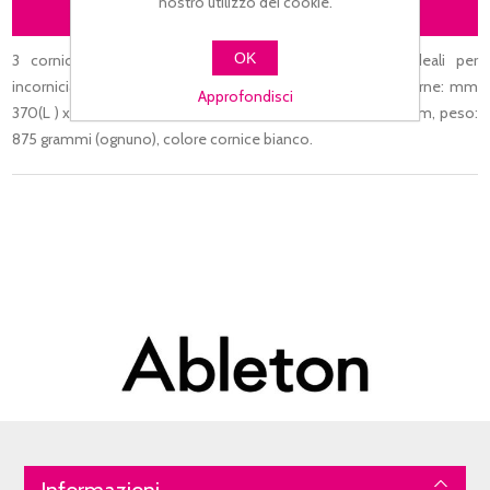
nostro utilizzo dei cookie.
DESCRIZIONE
OK
3 cornici con bordo in PVC e vetro di protezione ideali per
incorniciare le copertine o i vinili a 33 giri, dimensioni esterne: mm
Approfondisci
370(L ) x 370(A) x 15(P), dimensioni: interne 310(L) x 310(A) mm, peso:
875 grammi (ognuno), colore cornice bianco.