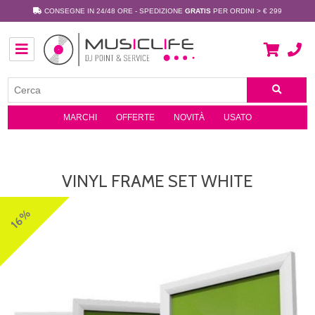
CONSEGNE IN 24/48 ORE - SPEDIZIONE
GRATIS
PER ORDINI > € 299
MARCHI
OFFERTE
NOVITÀ
USATO
VINYL FRAME SET WHITE
16%