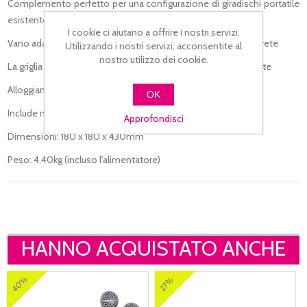
Complemento perfetto per una configurazione di giradischi portatile
esistente
I cookie ci aiutano a offrire i nostri servizi.
Vano adattatore con LED livello batteria e collegamento alla rete
Utilizzando i nostri servizi, acconsentite al
nostro utilizzo dei cookie.
La griglia metallica sul davanti protegge il telaio dell'altoparlante
Alloggiamento stabile e leggero
OK
Include maniglia per il trasporto staccabile
Approfondisci
Dimensioni: 180 x 180 x 430mm
Peso: 4,40kg (incluso l'alimentatore)
HANNO ACQUISTATO ANCHE
40%
27%