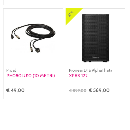
37%
Proel
Pioneer DJ & AlphaTheta
PH080LU10 (10 METRI)
XPRS 122
€ 49,00
€ 569,00
€ 899,00