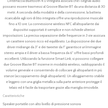
L'interfaccia Bluetooth 4.0 integrata assicura che i segnali audio
possano essere trasmessi al Groove Blaster BT da una distanza di 30
metri. A seconda della modalità e della connessione, la batteria
ricaricabile agli ioni di litio integrata offre una riproduzione musicale
fino a 10 ore. La connessione wireless NFC all'altoparlante dai
dispositivi supportati è semplice e non richiede ulteriori
impostazioni. La precisa separazione delle frequenze in 3 vie assicura
un carattere sonoro ricco ed equilibrato. La disposizione dei due
driver midrange da 3" e dei tweeter da 1" garantisce un'immagine
stereo ampia e il driver a bassa frequenza da 6" offre bassi profondi
eccellenti. Utilizzando la funzione Smart Link, si possono collegare
due Groove Blaster BT insieme in modalità wireless, raddoppiando il
volume generale e consentendo di collocare gli altoparlanti in più
stanze (accoppiamento degli altoparlanti). Un alloggiamento stabile
e leggero con una griglia metallica sulla parte anteriore protegge il
telaio ed è facile da trasportare grazie alla maniglia rimovibile.
Caratteristiche
Speaker portatile con alto livello di pressione sonora