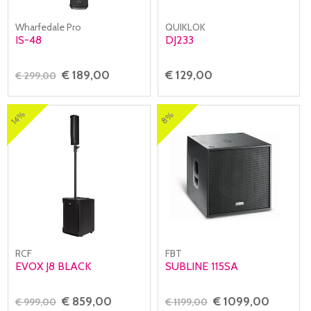
Wharfedale Pro
QUIKLOK
IS-48
DJ233
€ 189,00
€ 129,00
€ 299,00
14%
8%
RCF
FBT
EVOX J8 BLACK
SUBLINE 115SA
€ 859,00
€ 1099,00
€ 999,00
€ 1199,00