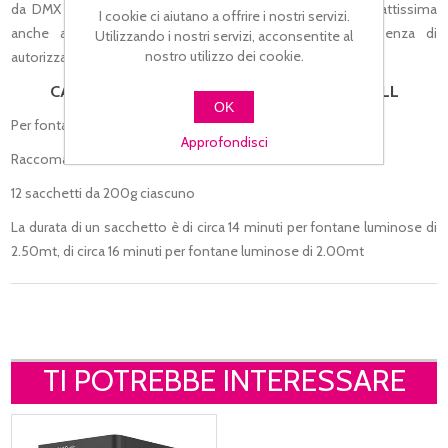
da DMX o dalla consolle dedicata alle grandi Sparkular. Adattissima
I cookie ci aiutano a offrire i nostri servizi.
anche al chiuso per creare show mozzafiato in assenza di
Utilizzando i nostri servizi, acconsentite al
nostro utilizzo dei cookie.
autorizzazioni, rischi di incendio , fumo ed odori.
CARATTERISTICHE SHOWVEN HC8200 SMALL
OK
Per fontane luminose di 2.00-2.50mt di altezza
Approfondisci
Raccomandato uso interno
12 sacchetti da 200g ciascuno
La durata di un sacchetto è di circa 14 minuti per fontane luminose di
2.50mt, di circa 16 minuti per fontane luminose di 2.00mt
TI POTREBBE INTERESSARE