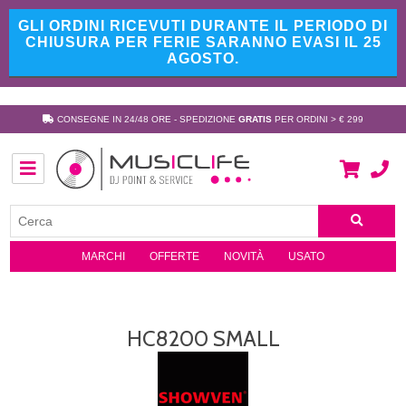
GLI ORDINI RICEVUTI DURANTE IL PERIODO DI
CHIUSURA PER FERIE SARANNO EVASI IL 25
AGOSTO.
CONSEGNE IN 24/48 ORE - SPEDIZIONE
GRATIS
PER ORDINI > € 299
MARCHI
OFFERTE
NOVITÀ
USATO
HC8200 SMALL