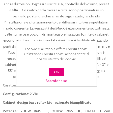
senza distorsioni. Ingressi e uscite XLR, controllo del volume, preset
e filtri EQ e switch per la messa a terra sono posizionati su un
pannello posteriore chiaramente organizzato, rendendo
l'installazione e il funzionamento dei diffusori intuitiva e ripetibile in
modo coerente. La versatilità dei JMaxX è ulteriormente sottolineata
dalle numerose opzioni di montaggio e fissaggio fornite da cabinet
ergonomici. Il montaggio in installazioni fisse è facilitato utilizzando i
punti di sospensione M10 o le flange per il supporto a parete, mentre
I cookie ci aiutano a offrire i nostri servizi.
l'uso portatile è facilitato dalla presa da 35mm integrata. Non è
Utilizzando i nostri servizi, acconsentite al
necessario disporre di stage monitor separati, poiché i profili del
nostro utilizzo dei cookie.
cabinet delle JMaxX sono progettati a cuneo con angoli di 12°, 40° e
55° e, se utilizzate con preset EQ specifici per il monitoraggio a
OK
pavimento, garantiranno agli artisti la massima nitidezza.
Approfondisci
Caratteristiche
Configurazione: 2 Vie
Cabinet: design bass reflex bidirezionale biamplificato
Potenza: 700W RMS LF, 200W RMS HF, Classe D con