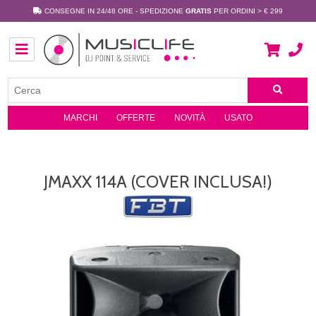
CONSEGNE IN 24/48 ORE - SPEDIZIONE
GRATIS
PER ORDINI > € 299
MARCHI
OFFERTE
NOVITÀ
USATO
JMAXX 114A (COVER INCLUSA!)