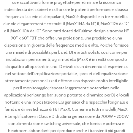
sue accattivanti forme progettate per eliminare la risonanza
indesiderata del cabinet e rafforzare le potenti performance a bassa
frequenza, la serie di altoparlanti JMaxX è disponibile in tre modelli a
due vie elegantemente costruiti: il JMaxX 114A da 14", il JMaxX 112A da 12",
e il JMaxX 110A da 10". Sono tutti dotati dell'ultimo design a tromba HF
90° x 60° FBT che offre una proiezione, una precisione e una
dispersione migliorata delle frequenze medie e alte. Poichè fornisce
una miriade di possibilità per band, DJ e artisti solisti, così come per
installazioni permanenti, ogni modello JMaxX è in realtà composto
da quattro altoparlanti in uno. Derivati da un decennio di esperienza
nel settore dell'amplificazione portatile, i preset dell'equalizzazione
attentamente personalizzati offrono una risposta molto intelligibile
per il monitoraggio; risposta leggermente potenziata nelle
applicazioni per lounge bar; suono potente e dinamico per DJ e locali
notturni; e una impostazione EQ generica che rispecchia l'originale e
familiare dimestichezza di FBTMaxX. Comune a tutti i modelli JMaxX,
è l'amplificatore in Classe D di ultima generazione da 700W + 200W
con alimentazione switching universale, che fornisce potenza e
headroom abbondanti per riprodurre anche i transienti più grandi