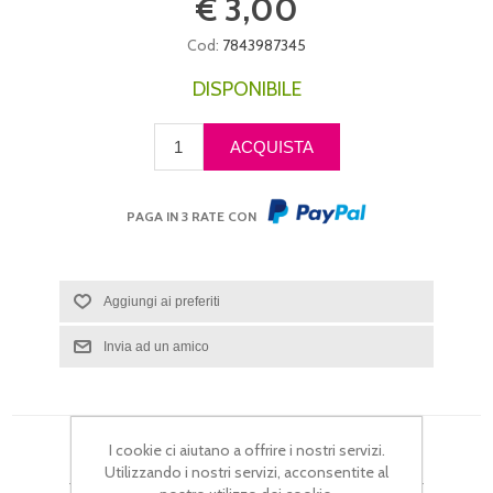
€ 3,00
Cod:
7843987345
DISPONIBILE
PAGA IN 3 RATE CON
I cookie ci aiutano a offrire i nostri servizi.
Utilizzando i nostri servizi, acconsentite al
Si tratta della prima recensione per questo prodotto