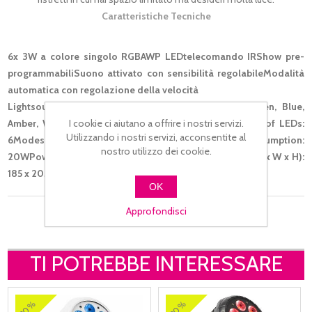
Caratteristiche Tecniche
6x 3W a colore singolo RGBAWP LEDtelecomando IRShow pre-
programmabiliSuono attivato con sensibilità regolabileModalità
automatica con regolazione della velocità
Lightsource: Single colour LEDLED Colours: Red, Green, Blue,
I cookie ci aiutano a offrire i nostri servizi.
Amber, White, Ultra VioletLED Power (W): 3WQuantity of LEDs:
Utilizzando i nostri servizi, acconsentite al
6Modes: Automatic programs, Sound to LightPower consumption:
nostro utilizzo dei cookie.
20WPower Supply: 100-240VAC 50/60HzDimensions (L x W x H):
185 x 205 x 190mmWeight (kg): 1.0000
OK
Approfondisci
TI POTREBBE INTERESSARE
30%
30%