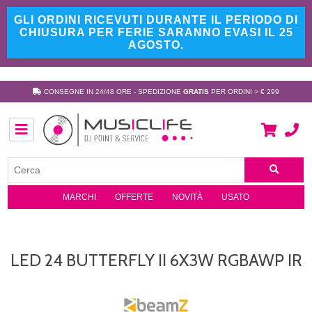
GLI ORDINI RICEVUTI DURANTE IL PERIODO DI
CHIUSURA PER FERIE SARANNO EVASI IL 25
AGOSTO.
CONSEGNE IN 24/48 ORE - SPEDIZIONE
GRATIS
PER ORDINI > € 299
MARCHI
OFFERTE
NOVITÀ
USATO
LED 24 BUTTERFLY II 6X3W RGBAWP IR