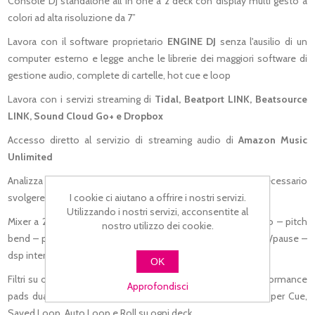
Console DJ standalone all in one a 2 deck con display multi gesto a
colori ad alta risoluzione da 7”
Lavora con il software proprietario
ENGINE DJ
senza l'ausilio di un
computer esterno e legge anche le librerie dei maggiori software di
gestione audio, complete di cartelle, hot cue e loop
Lavora con i servizi streaming di
Tidal, Beatport LINK, Beatsource
LINK, Sound Cloud Go+ e Dropbox
Accesso diretto al servizio di streaming audio di
Amazon Music
Unlimited
Analizza i dati importati internamente senza che sia necessario
I cookie ci aiutano a offrire i nostri servizi.
svolgere questa operazione su un computer esterno
Utilizzando i nostri servizi, acconsentite al
Mixer a 2 canali + 1 canale microfonico con volume separato – pitch
nostro utilizzo dei cookie.
bend – pitch slider da ±4% a ±100% – sync, cue/stop e play/pause –
dsp interno con 4 effetti
OK
Filtri su ogni deck – jog wheel touch sensitive da 6” – 4 performance
Approfondisci
pads dual layer su ogni deck – 4 performance mode pads per Cue,
Saved Loop, Auto Loop e Roll su ogni deck