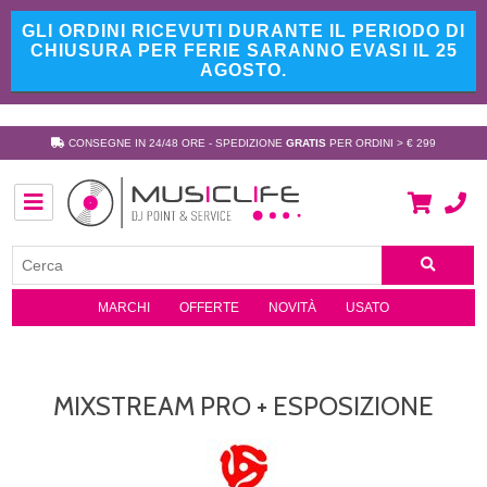
GLI ORDINI RICEVUTI DURANTE IL PERIODO DI
CHIUSURA PER FERIE SARANNO EVASI IL 25
AGOSTO.
CONSEGNE IN 24/48 ORE - SPEDIZIONE
GRATIS
PER ORDINI > € 299
MARCHI
OFFERTE
NOVITÀ
USATO
MIXSTREAM PRO + ESPOSIZIONE