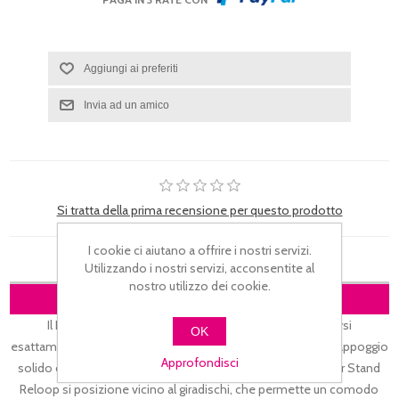
Si tratta della prima recensione per questo prodotto
I cookie ci aiutano a offrire i nostri servizi.
Utilizzando i nostri servizi, acconsentite al
nostro utilizzo dei cookie.
DESCRIZIONE
Il Reloop Modular Stand è stato progettato per adattarsi
OK
esattamente al pad controller Reloop Neon, garantendo un appoggio
Approfondisci
solido con un'altezza di lavoro ideale. Idealmente, il Modular Stand
Reloop si posizione vicino al giradischi, che permette un comodo