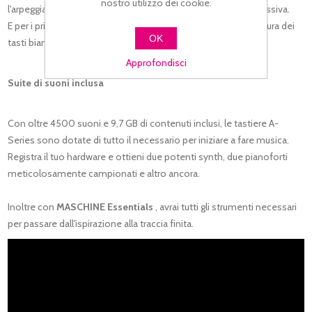
nostro utilizzo dei cookie.
l'arpeggiatore e trasformalo in un'esecuzione musicale espressiva.
E per i principianti della tastiera, Easy Mode esegue la mappatura dei
OK
tasti bianchi su qualsiasi scala che ti piace.
Approfondisci
Suite di suoni inclusa
Con oltre 4500 suoni e 9,7 GB di contenuti inclusi, le tastiere A-
Series sono dotate di tutto il necessario per iniziare a fare musica.
Registra il tuo hardware e ottieni due potenti synth, due pianoforti
meticolosamente campionati e altro ancora.
Inoltre con
MASCHINE Essentials
, avrai tutti gli strumenti necessari
per passare dall'ispirazione alla traccia finita.