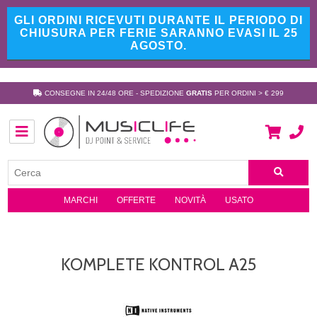
GLI ORDINI RICEVUTI DURANTE IL PERIODO DI
CHIUSURA PER FERIE SARANNO EVASI IL 25
AGOSTO.
CONSEGNE IN 24/48 ORE - SPEDIZIONE
GRATIS
PER ORDINI > € 299
MARCHI
OFFERTE
NOVITÀ
USATO
KOMPLETE KONTROL A25