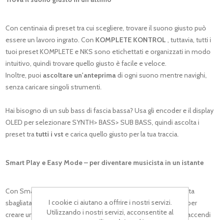
Con centinaia di preset tra cui scegliere, trovare il suono giusto può
essere un lavoro ingrato. Con
KOMPLETE KONTROL
, tuttavia, tutti i
tuoi preset KOMPLETE e NKS sono etichettati e organizzati in modo
intuitivo, quindi trovare quello giusto è facile e veloce.
Inoltre, puoi
ascoltare un'anteprima
di ogni suono mentre navighi,
senza caricare singoli strumenti.
Hai bisogno di un sub bass di fascia bassa? Usa gli encoder e il display
OLED per selezionare SYNTH> BASS> SUB BASS, quindi ascolta i
preset tra
tutti i vst
e carica quello giusto per la tua traccia.
Smart Play e Easy Mode – per diventare musicista in un istante
Con Smart Play, non devi mai preoccuparti di suonare una nota
I cookie ci aiutano a offrire i nostri servizi.
sbagliata: scegli una scala e gioca. Attiva la modalità accordo per
Utilizzando i nostri servizi, acconsentite al
creare una ricca progressione suonando i tasti singoli, quindi accendi