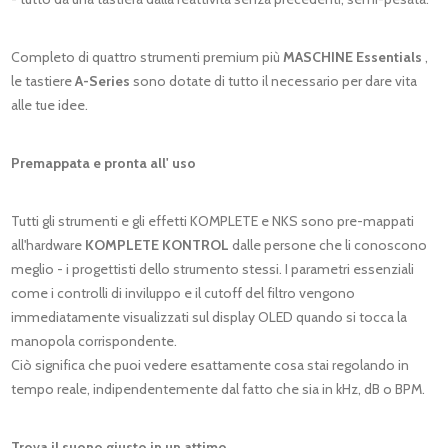
Completo di quattro strumenti premium più
MASCHINE Essentials
,
le tastiere
A-Series
sono dotate di tutto il necessario per dare vita
alle tue idee.
Premappata e pronta all' uso
Tutti gli strumenti e gli effetti KOMPLETE e NKS sono pre-mappati
all'hardware
KOMPLETE KONTROL
dalle persone che li conoscono
meglio - i progettisti dello strumento stessi. I parametri essenziali
come i controlli di inviluppo e il cutoff del filtro vengono
immediatamente visualizzati sul display OLED quando si tocca la
manopola corrispondente.
Ciò significa che puoi vedere esattamente cosa stai regolando in
tempo reale, indipendentemente dal fatto che sia in kHz, dB o BPM.
Trova il suono giusto in un attimo