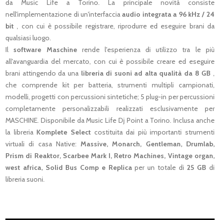
da Music Life a Torino. La principale novità consiste
nell'implementazione di un'interfaccia
audio integrata a 96 kHz / 24
bit
, con cui è possibile registrare, riprodurre ed eseguire brani da
qualsiasi luogo.
Il
software Maschine
rende l'esperienza di utilizzo tra le più
all'avanguardia del mercato, con cui è possibile creare ed eseguire
brani attingendo da una
libreria di suoni ad alta qualità da 8 GB
,
che comprende kit per batteria, strumenti multipli campionati,
modelli, progetti con percussioni sintetiche; 5 plug-in per percussioni
completamente personalizzabili realizzati esclusivamente per
MASCHINE. Disponibile da Music Life Dj Point a Torino. Inclusa anche
la libreria
Komplete Select
costituita dai più importanti strumenti
virtuali di casa Native:
Massive, Monarch, Gentleman, Drumlab,
Prism di Reaktor, Scarbee Mark I, Retro Machines, Vintage organ,
west africa, Solid Bus Comp e Replica
per un totale di
25 GB
di
libreria suoni.