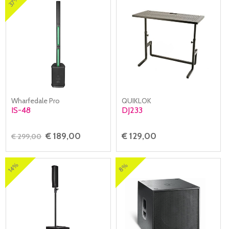
37%
Wharfedale Pro
QUIKLOK
IS-48
DJ233
€ 189,00
€ 129,00
€ 299,00
14%
8%