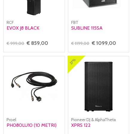
RCF
FBT
EVOX J8 BLACK
SUBLINE 115SA
€ 859,00
€ 1099,00
€ 999,00
€ 1199,00
37%
Proel
Pioneer DJ & AlphaTheta
PH080LU10 (10 METRI)
XPRS 122