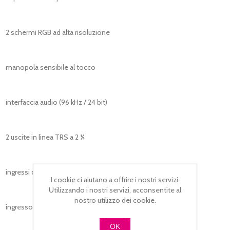
2 schermi RGB ad alta risoluzione
manopola sensibile al tocco
interfaccia audio (96 kHz / 24 bit)
2 uscite in linea TRS a 2 ¼
ingressi di linea TRS 2 ¼"
I cookie ci aiutano a offrire i nostri servizi.
Utilizzando i nostri servizi, acconsentite al
nostro utilizzo dei cookie.
ingresso microfono dinamico
OK