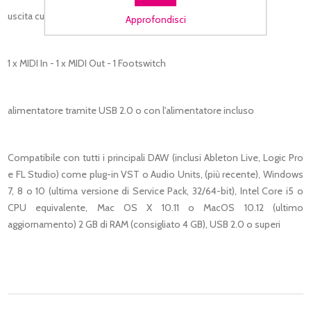
uscita cuffie stereo
Approfondisci
1 x MIDI In - 1 x MIDI Out - 1 Footswitch
alimentatore tramite USB 2.0 o con l'alimentatore incluso
Compatibile con tutti i principali DAW (inclusi Ableton Live, Logic Pro
e FL Studio) come plug-in VST o Audio Units, (più recente), Windows
7, 8 o 10 (ultima versione di Service Pack, 32/64-bit), Intel Core i5 o
CPU equivalente, Mac OS X 10.11 o MacOS 10.12 (ultimo
aggiornamento) 2 GB di RAM (consigliato 4 GB), USB 2.0 o superi