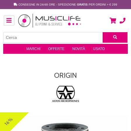
CONSEGNE IN 24/48 ORE - SPEDIZIONE
GRATIS
PER ORDINI > € 299
MARCHI
OFFERTE
NOVITÀ
USATO
ORIGIN
16%