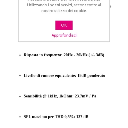
Utilizzando i nostri servizi, acconsentite al
Principio Acustico di funzionamento: Gradiente di
nostro utilizzo dei cookie.
pressione
OK
Diagramma polare: Cardioide
Approfondisci
Risposta in frequenza: 20Hz - 20kHz (+/- 3dB)
Livello di rumore equivalente: 18dB ponderato
Sensibilità @ 1kHz, 1kOhm: 23.7mV / Pa
SPL massimo per THD 0,5%: 127 dB