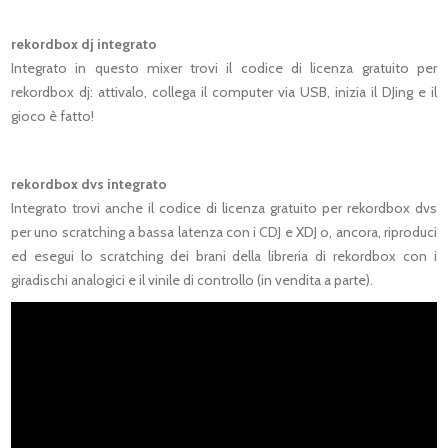
rekordbox dj integrato
Integrato in questo mixer trovi il codice di licenza gratuito per
rekordbox dj: attivalo, collega il computer via USB, inizia il DJing e il
gioco è fatto!
rekordbox dvs integrato
Integrato trovi anche il codice di licenza gratuito per rekordbox dvs
per uno scratching a bassa latenza con i CDJ e XDJ o, ancora, riproduci
ed esegui lo scratching dei brani della libreria di rekordbox con i
giradischi analogici e il vinile di controllo (in vendita a parte).