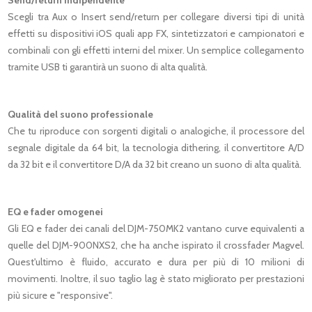
Send/return indipendente
Scegli tra Aux o Insert send/return per collegare diversi tipi di unità
effetti su dispositivi iOS quali app FX, sintetizzatori e campionatori e
combinali con gli effetti interni del mixer. Un semplice collegamento
tramite USB ti garantirà un suono di alta qualità.
Qualità del suono professionale
Che tu riproduce con sorgenti digitali o analogiche, il processore del
segnale digitale da 64 bit, la tecnologia dithering, il convertitore A/D
da 32 bit e il convertitore D/A da 32 bit creano un suono di alta qualità.
EQ e fader omogenei
Gli EQ e fader dei canali del DJM-750MK2 vantano curve equivalenti a
quelle del DJM-900NXS2, che ha anche ispirato il crossfader Magvel.
Quest'ultimo è fluido, accurato e dura per più di 10 milioni di
movimenti. Inoltre, il suo taglio lag è stato migliorato per prestazioni
più sicure e "responsive".