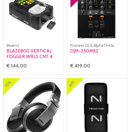
Beamz
Pioneer DJ & AlphaTheta
BLAZE800 VERTICAL
DJM-250MK2
FOGGER WRLS CNT 4
€ 144,00
€ 419,00
10%
36%