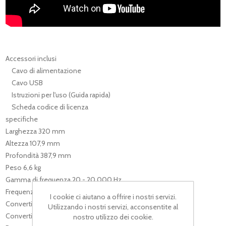
Accessori inclusi
Cavo di alimentazione
Cavo USB
Istruzioni per l'uso (Guida rapida)
Scheda codice di licenza
specifiche
Larghezza 320 mm
Altezza 107,9 mm
Profondità 387,9 mm
Peso 6,6 kg
Gamma di frequenza 20 - 20.000 Hz
Frequenza di campionamento 48 kHz
I cookie ci aiutano a offrire i nostri servizi.
Convertitore A/D 32 bit
Utilizzando i nostri servizi, acconsentite al
Convertitore D/A 32 bit
nostro utilizzo dei cookie.