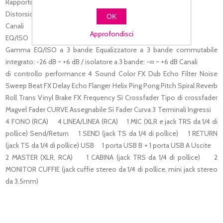
Rapporto S/N Linea 105 dB
Distorsione < 0,005 % (LINEA)
OK
Canali
Approfondisci
EQ/ISO
Gamma EQ/ISO a 3 bande Equalizzatore a 3 bande commutabile
integrato: -26 dB ~ +6 dB / isolatore a 3 bande: -∞ ~ +6 dB
Canali
di controllo performance 4
Sound Color FX Dub Echo Filter Noise
Sweep
Beat FX Delay Echo Flanger Helix Ping Pong Pitch Spiral Reverb
Roll Trans Vinyl Brake
FX Frequency Sì
Crossfader
Tipo di crossfader
Magvel Fader
CURVE Assegnabile Sì
Fader Curva 3
Terminali
Ingressi
4 FONO (RCA)
4 LINEA/LINEA (RCA)
1 MIC (XLR e jack TRS da 1/4 di
pollice)
Send/Return
1 SEND (jack TS da 1/4 di pollice)
1 RETURN
(jack TS da 1/4 di pollice)
USB
1 porta USB B + 1 porta USB A
Uscite
2 MASTER (XLR, RCA)
1 CABINA (jack TRS da 1/4 di pollice)
2
MONITOR CUFFIE (jack cuffie stereo da 1/4 di pollice, mini jack stereo
da 3,5mm)