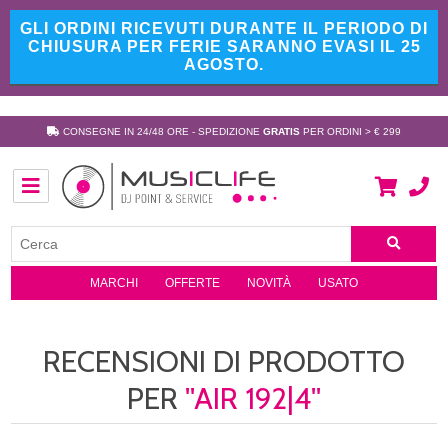
GLI ORDINI RICEVUTI DURANTE IL PERIODO DI
CHIUSURA PER FERIE SARANNO EVASI IL 25
AGOSTO.
CONSEGNE IN 24/48 ORE - SPEDIZIONE
GRATIS
PER ORDINI > € 299
MARCHI
OFFERTE
NOVITÀ
USATO
RECENSIONI DI PRODOTTO
PER
AIR 192|4