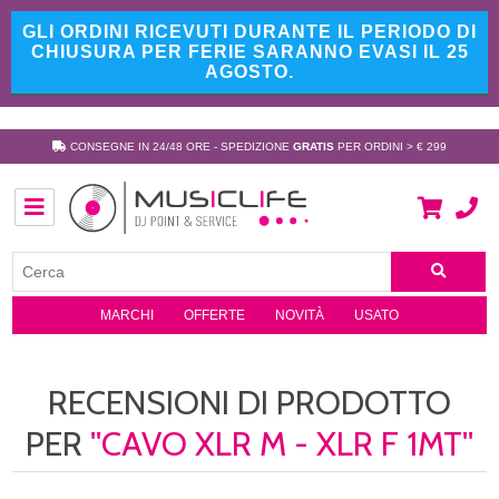
GLI ORDINI RICEVUTI DURANTE IL PERIODO DI
CHIUSURA PER FERIE SARANNO EVASI IL 25
AGOSTO.
CONSEGNE IN 24/48 ORE - SPEDIZIONE
GRATIS
PER ORDINI > € 299
MARCHI
OFFERTE
NOVITÀ
USATO
RECENSIONI DI PRODOTTO
PER
CAVO XLR M - XLR F 1MT