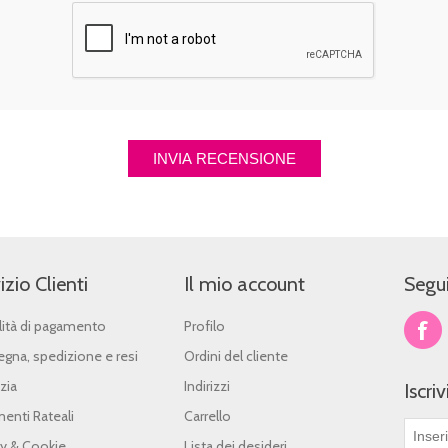
izio Clienti
Il mio account
Segui
ità di pagamento
Profilo
gna, spedizione e resi
Ordini del cliente
zia
Indirizzi
Iscri
enti Rateali
Carrello
cy & Cookie
Lista dei desideri