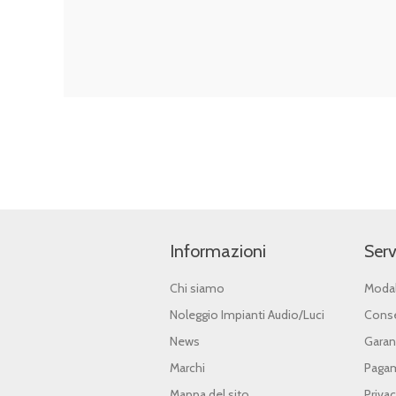
Informazioni
Serv
Chi siamo
Modal
Noleggio Impianti Audio/Luci
Conse
News
Garan
Marchi
Pagam
Mappa del sito
Priva