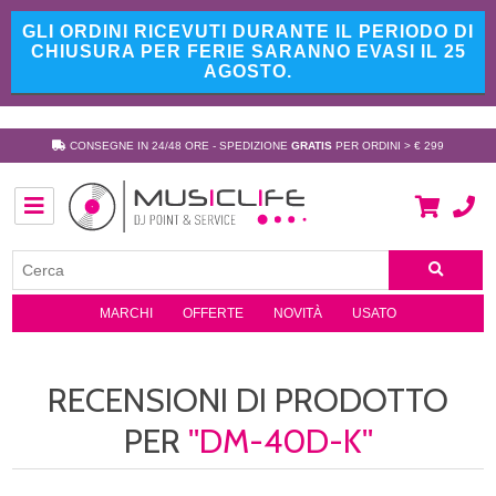
GLI ORDINI RICEVUTI DURANTE IL PERIODO DI
CHIUSURA PER FERIE SARANNO EVASI IL 25
AGOSTO.
CONSEGNE IN 24/48 ORE - SPEDIZIONE
GRATIS
PER ORDINI > € 299
MARCHI
OFFERTE
NOVITÀ
USATO
RECENSIONI DI PRODOTTO
PER
DM-40D-K