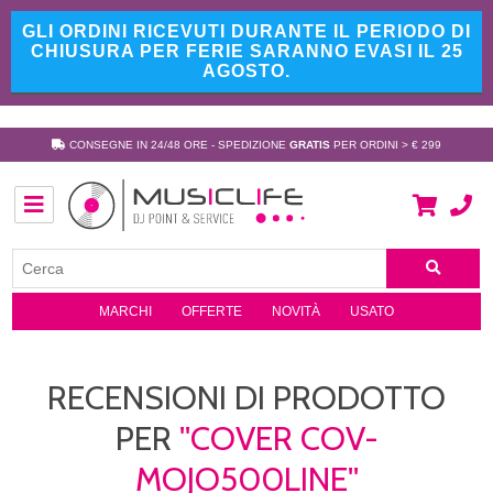
GLI ORDINI RICEVUTI DURANTE IL PERIODO DI
CHIUSURA PER FERIE SARANNO EVASI IL 25
AGOSTO.
CONSEGNE IN 24/48 ORE - SPEDIZIONE
GRATIS
PER ORDINI > € 299
MARCHI
OFFERTE
NOVITÀ
USATO
RECENSIONI DI PRODOTTO
PER
COVER COV-
MOJO500LINE