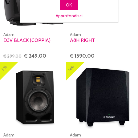
OK
Approfondisci
Adam
Adam
D3V BLACK (COPPIA)
A8H RIGHT
€ 249,00
€ 1590,00
€ 299,00
14%
5%
Adam
Adam