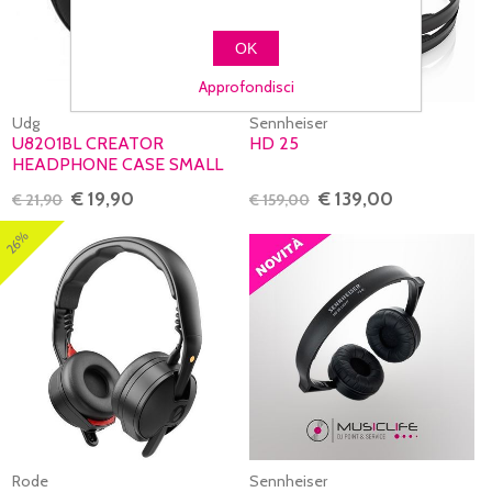
OK
Approfondisci
Udg
Sennheiser
U8201BL CREATOR
HD 25
HEADPHONE CASE SMALL
BLACK
€ 19,90
€ 139,00
€ 21,90
€ 159,00
26%
Rode
Sennheiser