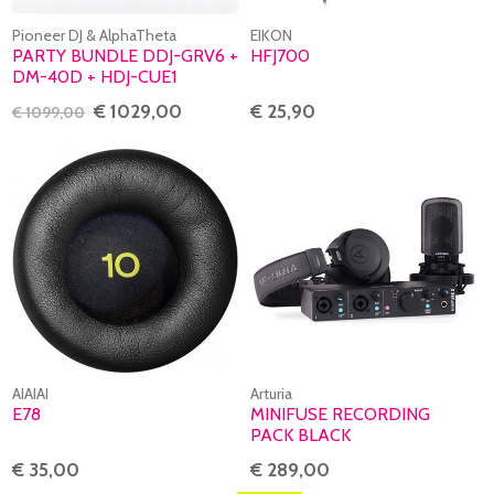
Pioneer DJ & AlphaTheta
EIKON
PARTY BUNDLE DDJ-GRV6 +
HFJ700
DM-40D + HDJ-CUE1
€ 1029,00
€ 25,90
€ 1099,00
AIAIAI
Arturia
E78
MINIFUSE RECORDING
PACK BLACK
€ 35,00
€ 289,00