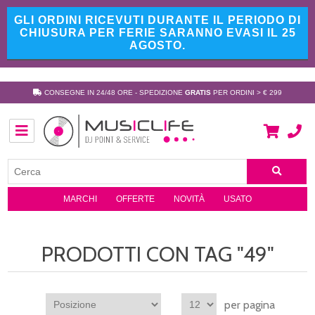
GLI ORDINI RICEVUTI DURANTE IL PERIODO DI
CHIUSURA PER FERIE SARANNO EVASI IL 25
AGOSTO.
CONSEGNE IN 24/48 ORE - SPEDIZIONE
GRATIS
PER ORDINI > € 299
MARCHI
OFFERTE
NOVITÀ
USATO
PRODOTTI CON TAG "49"
per pagina