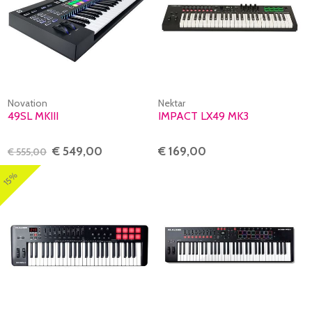
Novation
Nektar
49SL MKIII
IMPACT LX49 MK3
€ 549,00
€ 169,00
€ 555,00
15%