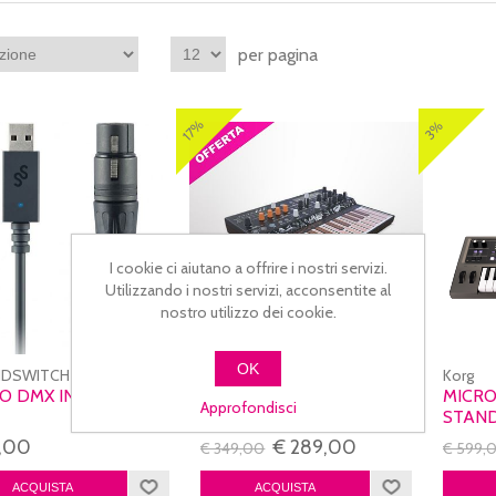
per pagina
17%
3%
I cookie ci aiutano a offrire i nostri servizi.
Utilizzando i nostri servizi, acconsentite al
nostro utilizzo dei cookie.
OK
DSWITCH
Arturia
Korg
O DMX INTERFACE
MICROFREAK
MICRO
Approfondisci
STAN
9,00
€ 289,00
€ 349,00
€ 599,