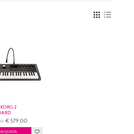
KORG 2
DARD
€ 579,00
00