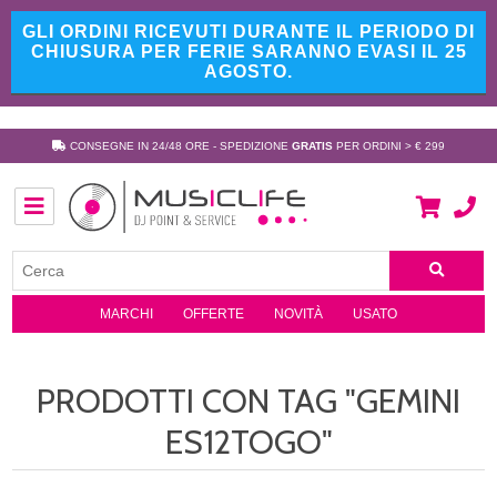
GLI ORDINI RICEVUTI DURANTE IL PERIODO DI
CHIUSURA PER FERIE SARANNO EVASI IL 25
AGOSTO.
CONSEGNE IN 24/48 ORE - SPEDIZIONE
GRATIS
PER ORDINI > € 299
MARCHI
OFFERTE
NOVITÀ
USATO
PRODOTTI CON TAG "GEMINI
ES12TOGO"