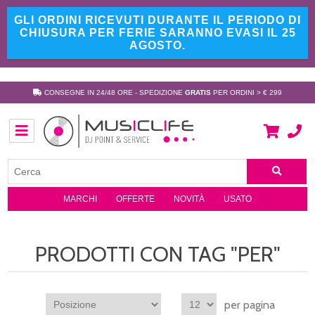
GLI ORDINI RICEVUTI DURANTE IL PERIODO DI
CHIUSURA PER FERIE SARANNO EVASI IL 25
AGOSTO.
CONSEGNE IN 24/48 ORE - SPEDIZIONE
GRATIS
PER ORDINI > € 299
MARCHI
OFFERTE
NOVITÀ
USATO
PRODOTTI CON TAG "PER"
per pagina