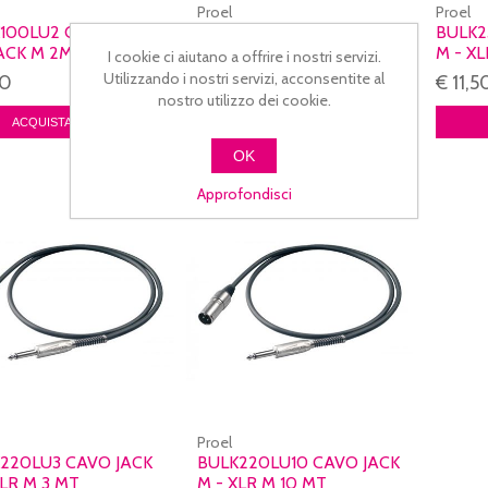
Proel
Proel
100LU2 CAVO JACK
BULK100LU1 CAVO JACK M
BULK2
JACK M 2MT
- JACK F 1MT
M - X
I cookie ci aiutano a offrire i nostri servizi.
BILAN
Utilizzando i nostri servizi, acconsentite al
50
€ 6,50
€ 11,5
nostro utilizzo dei cookie.
OK
Approfondisci
Proel
220LU3 CAVO JACK
BULK220LU10 CAVO JACK
XLR M 3 MT
M - XLR M 10 MT