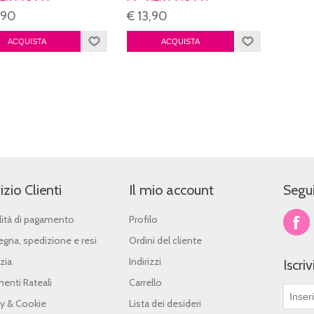
,90
€ 13,90
izio Clienti
Il mio account
Segui
ità di pagamento
Profilo
gna, spedizione e resi
Ordini del cliente
zia
Indirizzi
Iscri
enti Rateali
Carrello
cy & Cookie
Lista dei desideri