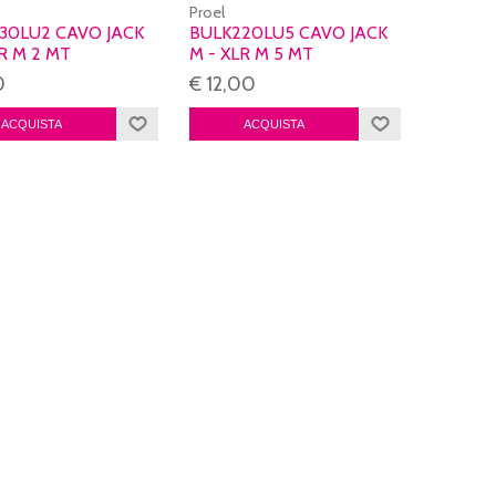
Proel
30LU2 CAVO JACK
BULK220LU5 CAVO JACK
LR M 2 MT
M - XLR M 5 MT
CIATO
0
€ 12,00