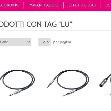
RECORDING
IMPIANTI AUDIO
EFFETTI E LUCI
US
ODOTTI CON TAG "LU"
per pagina