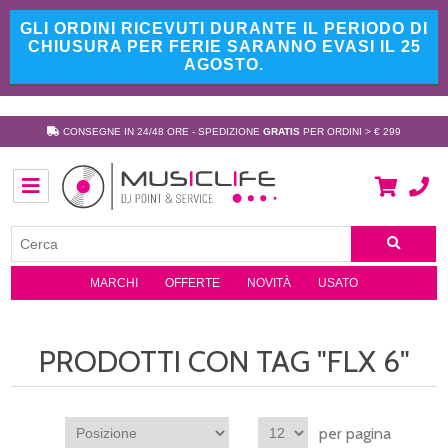
GLI ORDINI RICEVUTI DURANTE IL PERIODO DI
CHIUSURA PER FERIE SARANNO EVASI IL 25
AGOSTO.
CONSEGNE IN 24/48 ORE - SPEDIZIONE
GRATIS
PER ORDINI > € 299
MARCHI
OFFERTE
NOVITÀ
USATO
PRODOTTI CON TAG "FLX 6"
per pagina