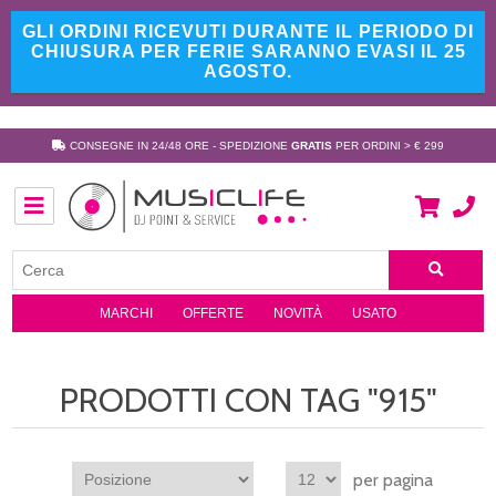
GLI ORDINI RICEVUTI DURANTE IL PERIODO DI
CHIUSURA PER FERIE SARANNO EVASI IL 25
AGOSTO.
CONSEGNE IN 24/48 ORE - SPEDIZIONE
GRATIS
PER ORDINI > € 299
MARCHI
OFFERTE
NOVITÀ
USATO
PRODOTTI CON TAG "915"
per pagina