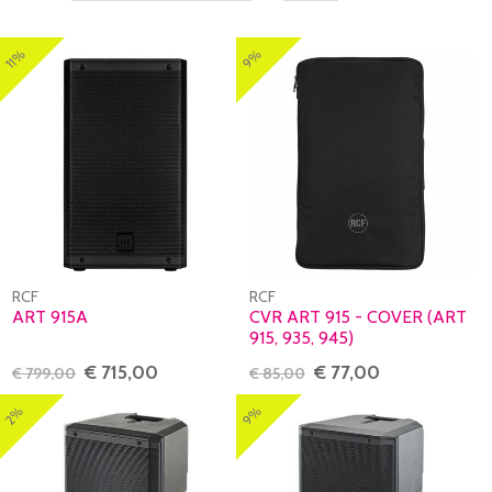
11%
9%
RCF
RCF
ART 915A
CVR ART 915 - COVER (ART
915, 935, 945)
€ 715,00
€ 77,00
€ 799,00
€ 85,00
9%
2%