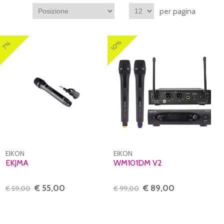
per pagina
10%
7%
EIKON
EIKON
EKJMA
WM101DM V2
€ 55,00
€ 89,00
€ 59,00
€ 99,00