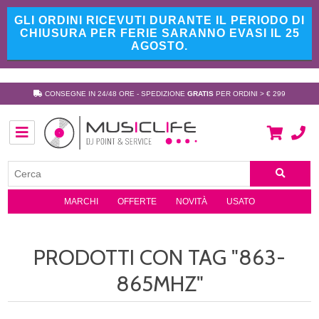
GLI ORDINI RICEVUTI DURANTE IL PERIODO DI
CHIUSURA PER FERIE SARANNO EVASI IL 25
AGOSTO.
CONSEGNE IN 24/48 ORE - SPEDIZIONE
GRATIS
PER ORDINI > € 299
MARCHI
OFFERTE
NOVITÀ
USATO
PRODOTTI CON TAG "863-
865MHZ"