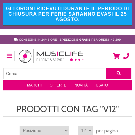
GLI ORDINI RICEVUTI DURANTE IL PERIODO DI
CHIUSURA PER FERIE SARANNO EVASI IL 25
AGOSTO.
CONSEGNE IN 24/48 ORE - SPEDIZIONE
GRATIS
PER ORDINI > € 299
MARCHI
OFFERTE
NOVITÀ
USATO
PRODOTTI CON TAG "V12"
per pagina