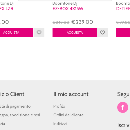
tone Dj
Boomtone Dj
Boomto
FX LZR
EZ-BOX 4X15W
D-TIE
2,00
€ 239,00
€ 249,00
€ 79,0
izio Clienti
Il mio account
Segui
ità di pagamento
Profilo
gna, spedizione e resi
Ordini del cliente
zia
Indirizzi
Iscri