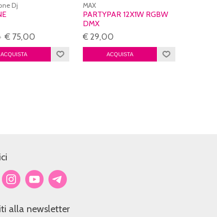
ne Dj
MAX
NE
PARTYPAR 12X1W RGBW
DMX
€ 75,00
€ 29,00
0
ci
viti alla newsletter