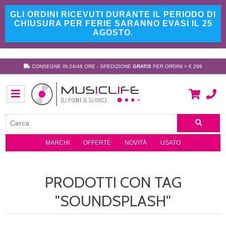
GLI ORDINI RICEVUTI DURANTE IL PERIODO DI
CHIUSURA PER FERIE SARANNO EVASI IL 25
AGOSTO.
CONSEGNE IN 24/48 ORE - SPEDIZIONE
GRATIS
PER ORDINI > € 299
MARCHI
OFFERTE
NOVITÀ
USATO
PRODOTTI CON TAG
"SOUNDSPLASH"