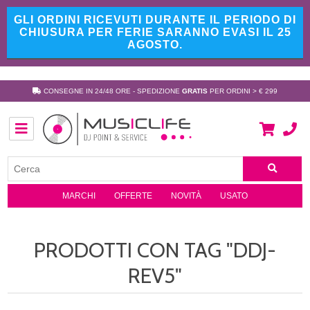
GLI ORDINI RICEVUTI DURANTE IL PERIODO DI
CHIUSURA PER FERIE SARANNO EVASI IL 25
AGOSTO.
CONSEGNE IN 24/48 ORE - SPEDIZIONE
GRATIS
PER ORDINI > € 299
MARCHI
OFFERTE
NOVITÀ
USATO
PRODOTTI CON TAG "DDJ-
REV5"