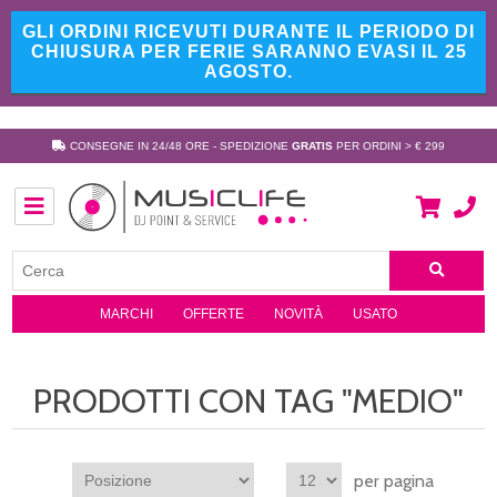
GLI ORDINI RICEVUTI DURANTE IL PERIODO DI
CHIUSURA PER FERIE SARANNO EVASI IL 25
AGOSTO.
CONSEGNE IN 24/48 ORE - SPEDIZIONE
GRATIS
PER ORDINI > € 299
MARCHI
OFFERTE
NOVITÀ
USATO
PRODOTTI CON TAG "MEDIO"
per pagina