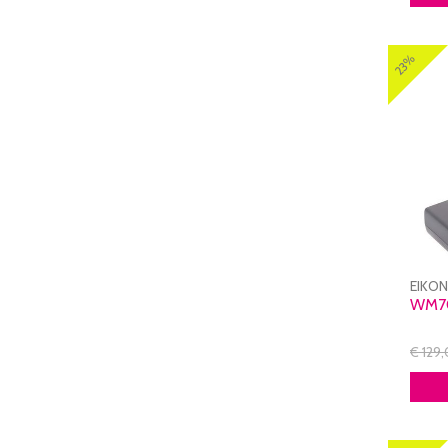
23%
EIKO
WM7
€ 129