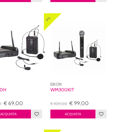
9%
EIKON
0H
WM300KIT
€ 69,00
€ 99,00
0
€ 109,00