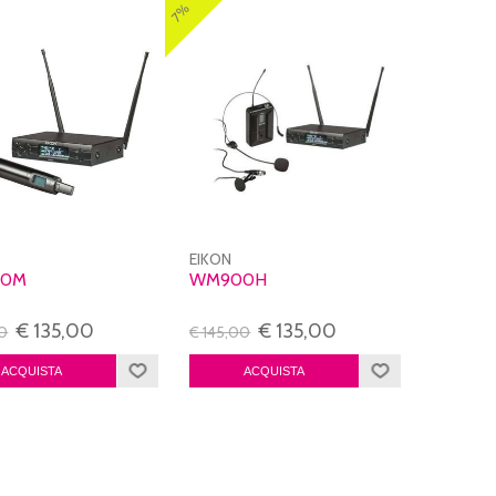
7%
EIKON
00M
WM900H
€ 135,00
€ 135,00
00
€ 145,00