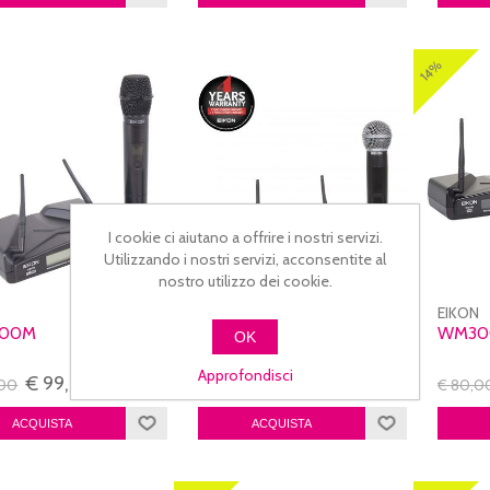
14%
I cookie ci aiutano a offrire i nostri servizi.
Utilizzando i nostri servizi, acconsentite al
nostro utilizzo dei cookie.
N
EIKON
EIKON
00M
WM300M
WM30
OK
Approfondisci
€ 99,00
€ 79,00
,00
€ 80,0