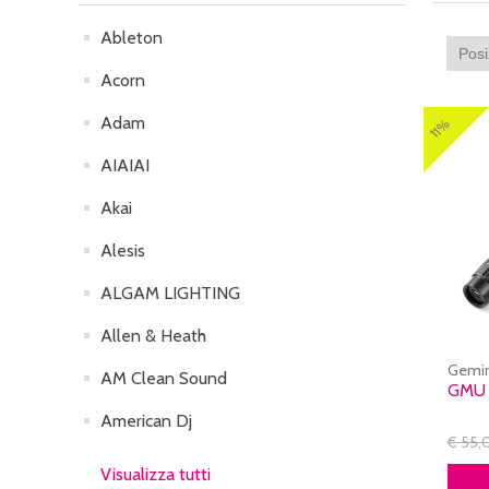
Ableton
Acorn
Adam
11%
AIAIAI
Akai
Alesis
ALGAM LIGHTING
Allen & Heath
Gemin
AM Clean Sound
GMU
American Dj
€ 55,
Visualizza tutti