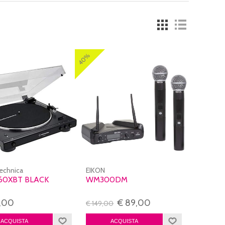
40%
echnica
EIKON
60XBT BLACK
WM300DM
,00
€ 89,00
€ 149,00