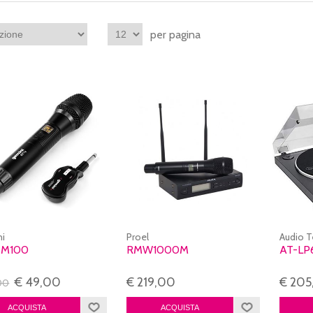
per pagina
i
Proel
Audio T
 M100
RMW1000M
AT-LP
€ 49,00
€ 219,00
€ 205
00