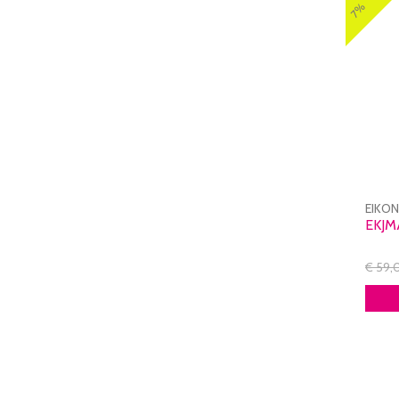
7%
EIKO
EKJM
€ 59,