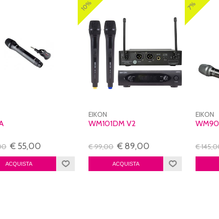
10%
7%
N
EIKON
EIKON
A
WM101DM V2
WM9
€ 55,00
€ 89,00
00
€ 99,00
€ 145,